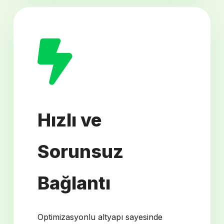
Hızlı ve
Sorunsuz
Bağlantı
Optimizasyonlu altyapı sayesinde