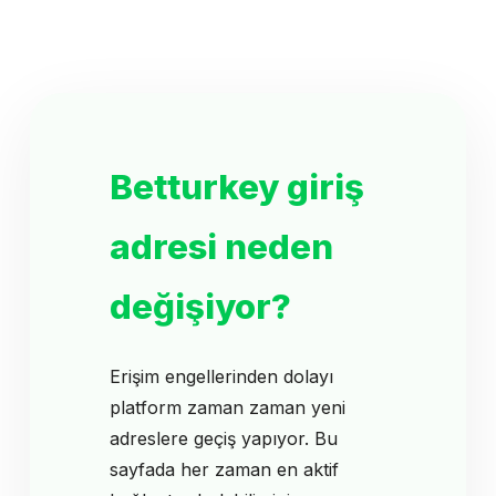
Betturkey giriş
adresi neden
değişiyor?
Erişim engellerinden dolayı
platform zaman zaman yeni
adreslere geçiş yapıyor. Bu
sayfada her zaman en aktif