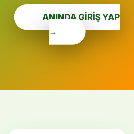
ANINDA GİRİŞ YAP
→