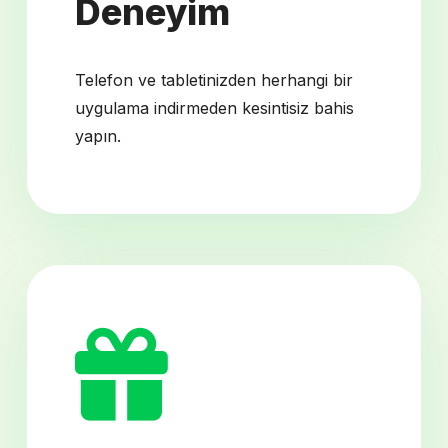
Deneyim
Telefon ve tabletinizden herhangi bir
uygulama indirmeden kesintisiz bahis
yapın.