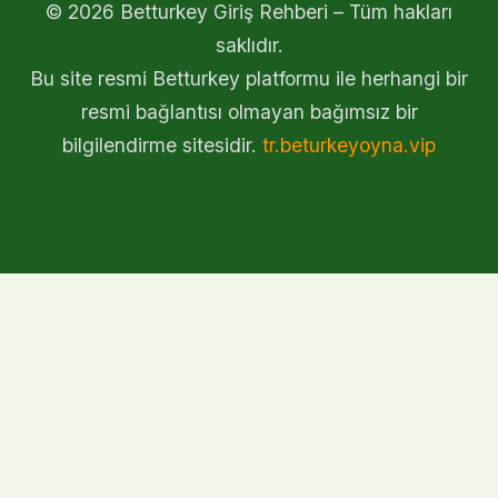
© 2026 Betturkey Giriş Rehberi – Tüm hakları
saklıdır.
Bu site resmi Betturkey platformu ile herhangi bir
resmi bağlantısı olmayan bağımsız bir
bilgilendirme sitesidir.
tr.beturkeyoyna.vip