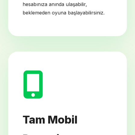
hesabınıza anında ulaşabilir,
beklemeden oyuna başlayabilirsiniz.
Tam Mobil