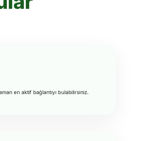
ular
n en aktif bağlantıyı bulabilirsiniz.