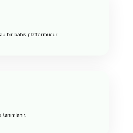
öklü bir bahis platformudur.
 tanımlanır.