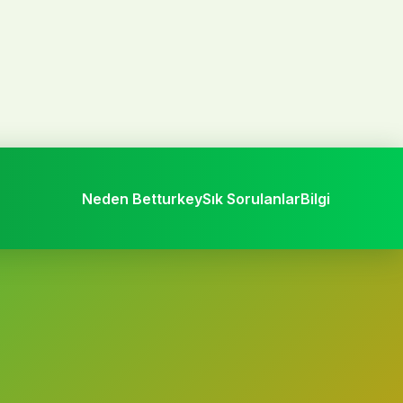
Neden Betturkey
Sık Sorulanlar
Bilgi