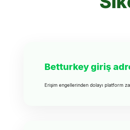
Sık
Betturkey giriş ad
Erişim engellerinden dolayı platform z