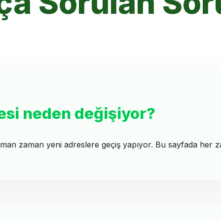
ça Sorulan Sor
resi neden değişiyor?
aman zaman yeni adreslere geçiş yapıyor. Bu sayfada her zama