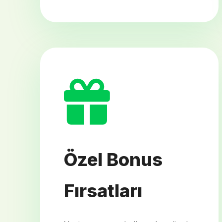
Özel Bonus
Fırsatları