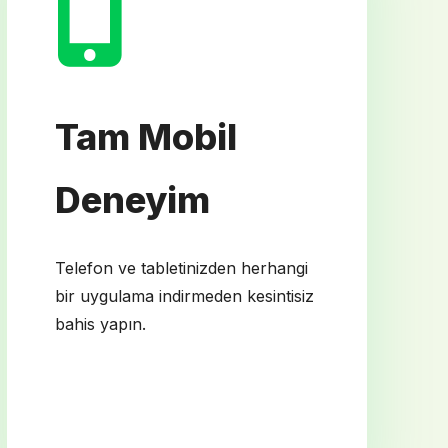
Tam Mobil
Deneyim
Telefon ve tabletinizden herhangi
bir uygulama indirmeden kesintisiz
bahis yapın.