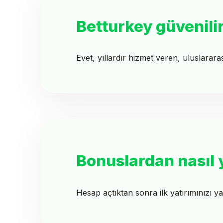
Betturkey güvenilir
Evet, yıllardır hizmet veren, uluslarara
Bonuslardan nasıl 
Hesap açtıktan sonra ilk yatırımınızı y