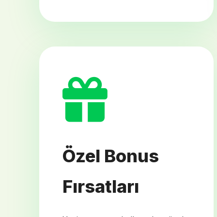
Özel Bonus
Fırsatları