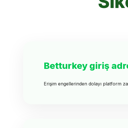
Sık
Betturkey giriş ad
Erişim engellerinden dolayı platform z