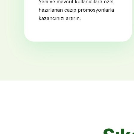
Yeni ve mevcut kullanıcılara özel
hazırlanan cazip promosyonlarla
kazancınızı artırın.