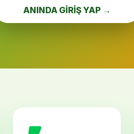
ANINDA GİRİŞ YAP →