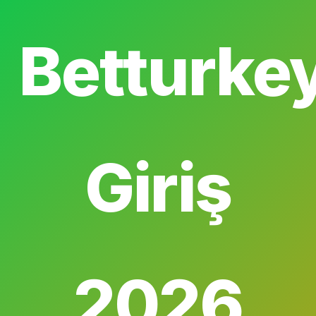
Betturke
Giriş
2026