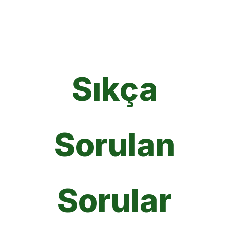
Sıkça
Sorulan
Sorular