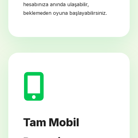
hesabınıza anında ulaşabilir,
beklemeden oyuna başlayabilirsiniz.
Tam Mobil