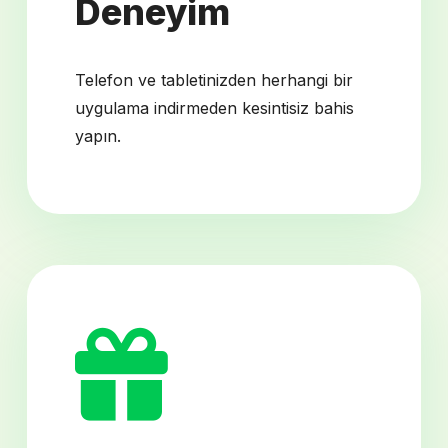
Deneyim
Telefon ve tabletinizden herhangi bir
uygulama indirmeden kesintisiz bahis
yapın.