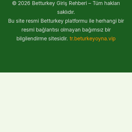
© 2026 Betturkey Giriş Rehberi – Tüm hakları
saklıdır.
Bu site resmi Betturkey platformu ile herhangi bir
resmi bağlantısı olmayan bağımsız bir
bilgilendirme sitesidir.
tr.beturkeyoyna.vip