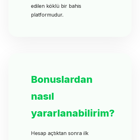
edilen köklü bir bahis
platformudur.
Bonuslardan
nasıl
yararlanabilirim?
Hesap açtıktan sonra ilk