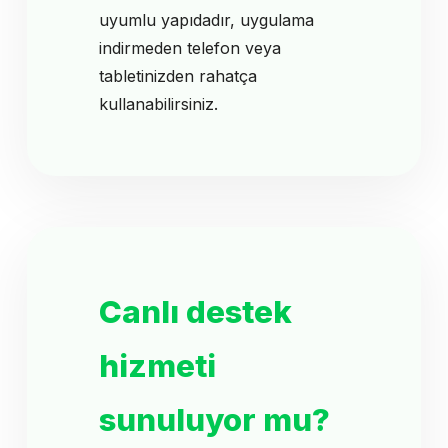
uyumlu yapıdadır, uygulama
indirmeden telefon veya
tabletinizden rahatça
kullanabilirsiniz.
Canlı destek
hizmeti
sunuluyor mu?