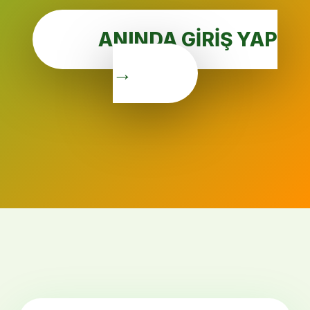
ANINDA GİRİŞ YAP
→