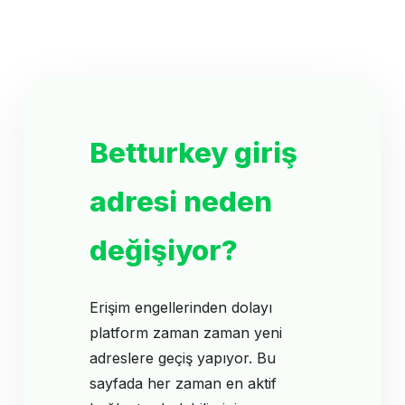
Betturkey giriş
adresi neden
değişiyor?
Erişim engellerinden dolayı
platform zaman zaman yeni
adreslere geçiş yapıyor. Bu
sayfada her zaman en aktif