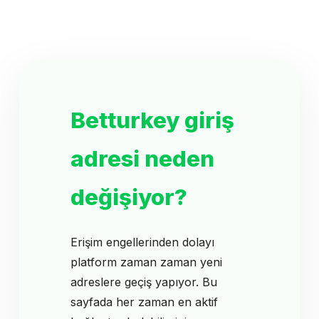
Betturkey giriş
adresi neden
değişiyor?
Erişim engellerinden dolayı
platform zaman zaman yeni
adreslere geçiş yapıyor. Bu
sayfada her zaman en aktif