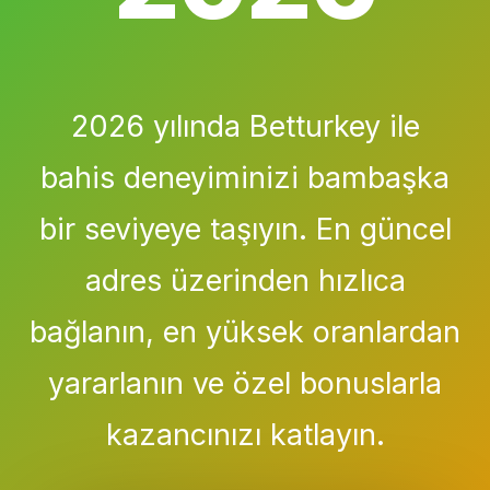
2026 yılında Betturkey ile
bahis deneyiminizi bambaşka
bir seviyeye taşıyın. En güncel
adres üzerinden hızlıca
bağlanın, en yüksek oranlardan
yararlanın ve özel bonuslarla
kazancınızı katlayın.