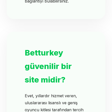
bağlantıyı bulabilirsiniz.
Betturkey
güvenilir bir
site midir?
Evet, yıllardır hizmet veren,
uluslararası lisanslı ve geniş
oyuncu kitlesi tarafından tercih