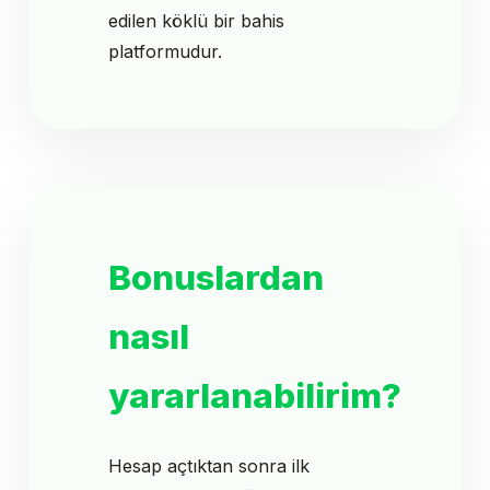
edilen köklü bir bahis
platformudur.
Bonuslardan
nasıl
yararlanabilirim?
Hesap açtıktan sonra ilk