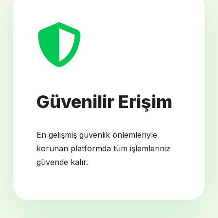
Güvenilir Erişim
En gelişmiş güvenlik önlemleriyle
korunan platformda tüm işlemleriniz
güvende kalır.