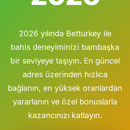
2026 yılında Betturkey ile
bahis deneyiminizi bambaşka
bir seviyeye taşıyın. En güncel
adres üzerinden hızlıca
bağlanın, en yüksek oranlardan
yararlanın ve özel bonuslarla
kazancınızı katlayın.