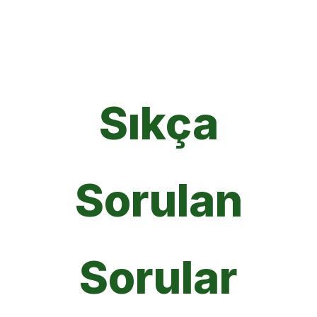
Sıkça
Sorulan
Sorular