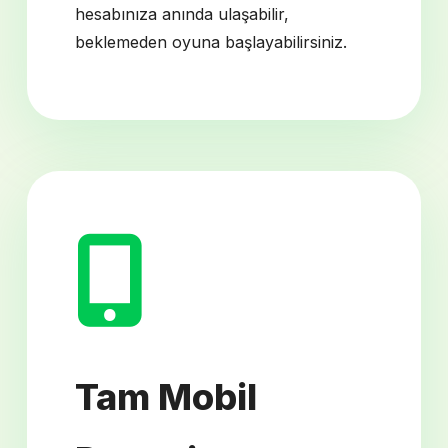
hesabınıza anında ulaşabilir,
beklemeden oyuna başlayabilirsiniz.
Tam Mobil