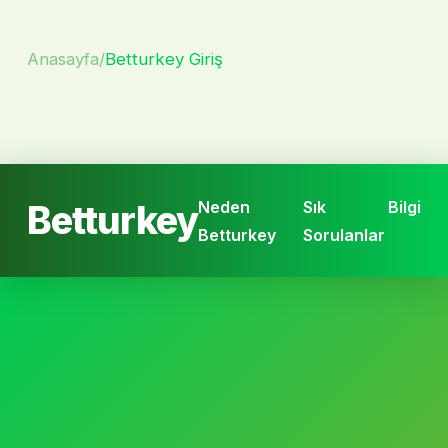
Anasayfa
/
Betturkey Giriş
Neden
Sık
Bilgi
Betturkey
Betturkey
Sorulanlar