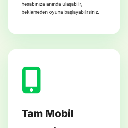
hesabınıza anında ulaşabilir,
beklemeden oyuna başlayabilirsiniz.
Tam Mobil