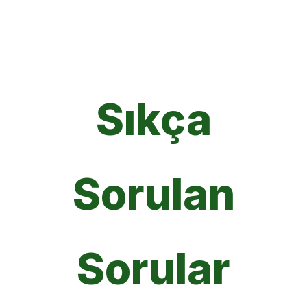
Sıkça
Sorulan
Sorular