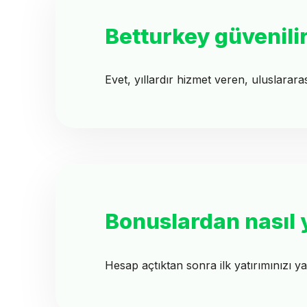
Betturkey güvenilir
Evet, yıllardır hizmet veren, uluslarara
Bonuslardan nasıl 
Hesap açtıktan sonra ilk yatırımınızı y