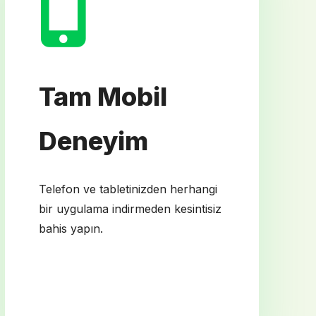
Tam Mobil
Deneyim
Telefon ve tabletinizden herhangi
bir uygulama indirmeden kesintisiz
bahis yapın.