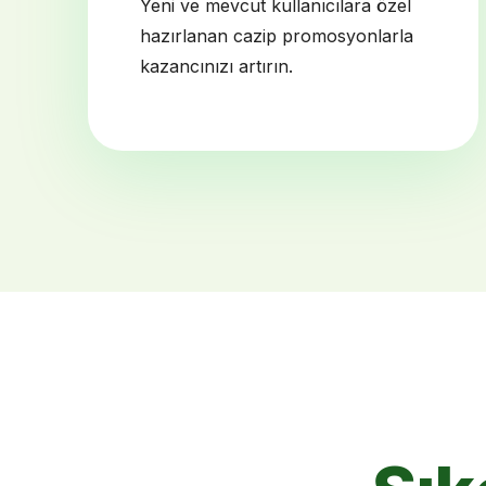
Yeni ve mevcut kullanıcılara özel
hazırlanan cazip promosyonlarla
kazancınızı artırın.