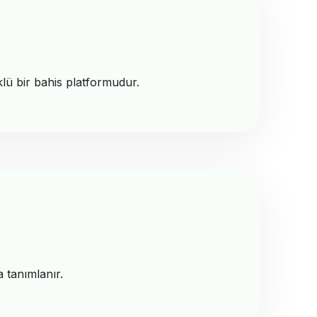
öklü bir bahis platformudur.
 tanımlanır.