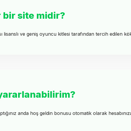
 bir site midir?
sı lisanslı ve geniş oyuncu kitlesi tarafından tercih edilen k
yararlanabilirim?
aptığınız anda hoş geldin bonusu otomatik olarak hesabınıza