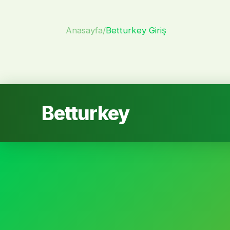
Anasayfa
/
Betturkey Giriş
Betturkey