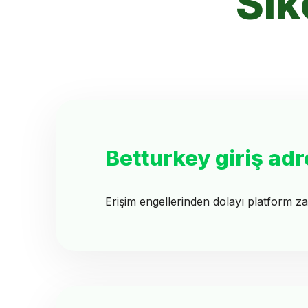
Sık
Betturkey giriş ad
Erişim engellerinden dolayı platform z