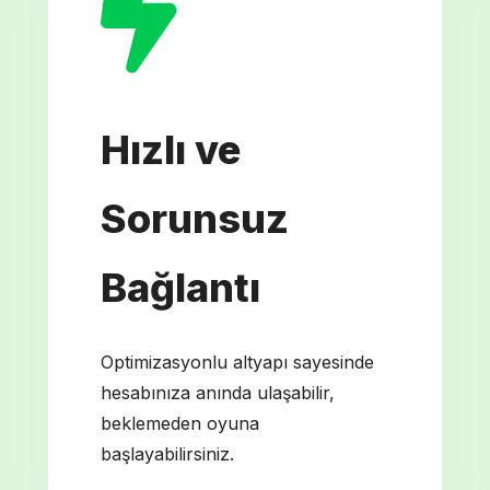
Hızlı ve
Sorunsuz
Bağlantı
Optimizasyonlu altyapı sayesinde
hesabınıza anında ulaşabilir,
beklemeden oyuna
başlayabilirsiniz.