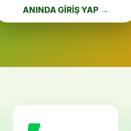
ANINDA GİRİŞ YAP →