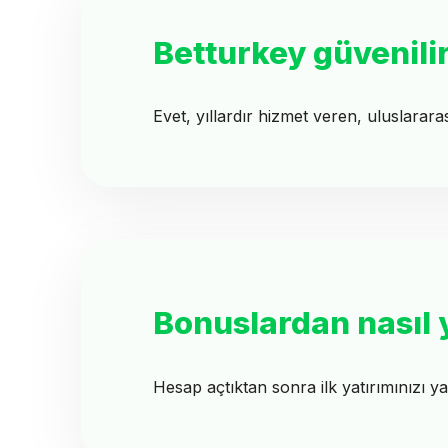
Betturkey güvenilir
Evet, yıllardır hizmet veren, uluslarara
Bonuslardan nasıl 
Hesap açtıktan sonra ilk yatırımınızı y