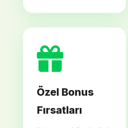
Özel Bonus
Fırsatları