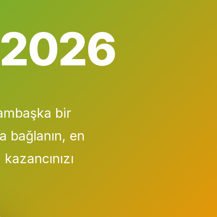
ş 2026
bambaşka bir
ca bağlanın, en
 kazancınızı