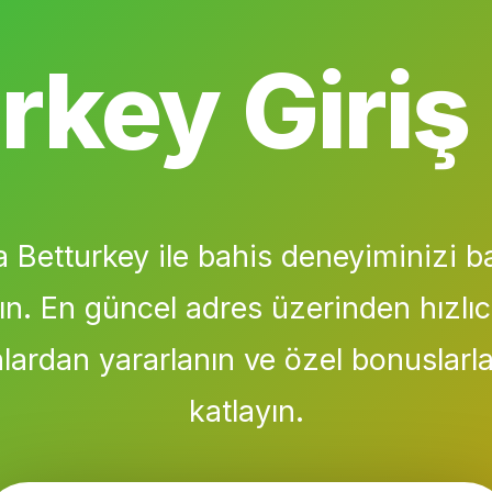
rkey Giri
a Betturkey ile bahis deneyiminizi 
ın. En güncel adres üzerinden hızlı
lardan yararlanın ve özel bonuslarla
katlayın.