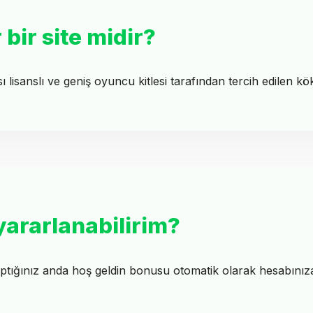
 bir site midir?
sı lisanslı ve geniş oyuncu kitlesi tarafından tercih edilen k
yararlanabilirim?
aptığınız anda hoş geldin bonusu otomatik olarak hesabınıza