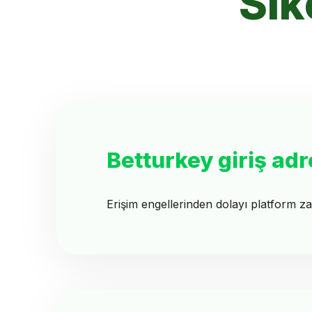
Sık
Betturkey giriş ad
Erişim engellerinden dolayı platform z