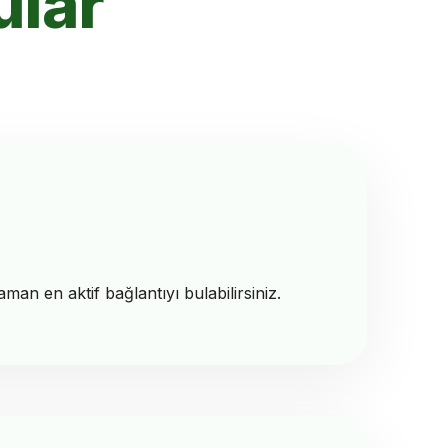
ular
n en aktif bağlantıyı bulabilirsiniz.