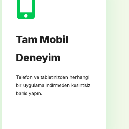
Tam Mobil
Deneyim
Telefon ve tabletinizden herhangi
bir uygulama indirmeden kesintisiz
bahis yapın.