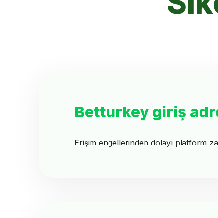
Sık
Betturkey giriş ad
Erişim engellerinden dolayı platform z