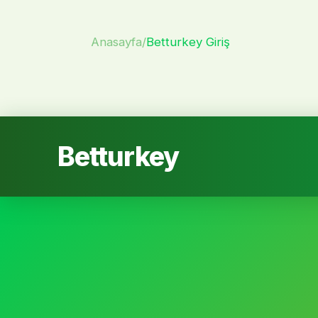
Anasayfa
/
Betturkey Giriş
Betturkey