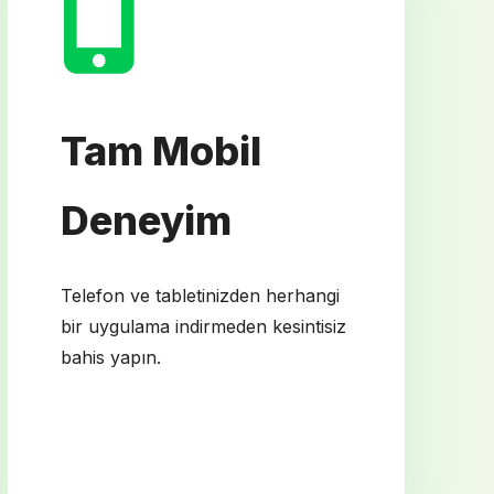
Tam Mobil
Deneyim
Telefon ve tabletinizden herhangi
bir uygulama indirmeden kesintisiz
bahis yapın.