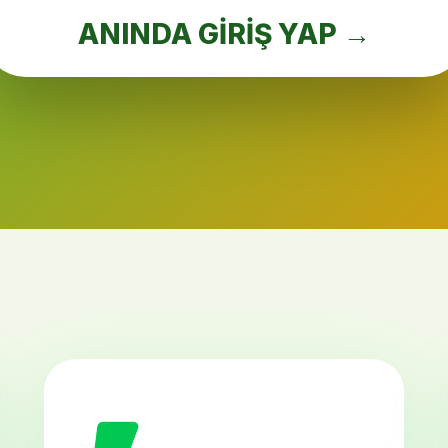
ANINDA GİRİŞ YAP →