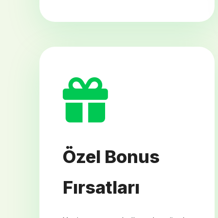
Özel Bonus
Fırsatları