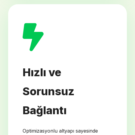
Hızlı ve
Sorunsuz
Bağlantı
Optimizasyonlu altyapı sayesinde