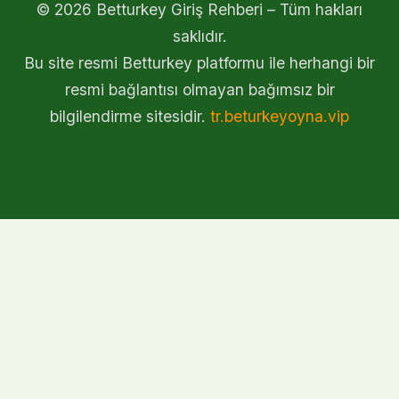
© 2026 Betturkey Giriş Rehberi – Tüm hakları
saklıdır.
Bu site resmi Betturkey platformu ile herhangi bir
resmi bağlantısı olmayan bağımsız bir
bilgilendirme sitesidir.
tr.beturkeyoyna.vip