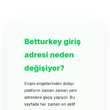
Betturkey giriş
adresi neden
değişiyor?
Erişim engellerinden dolayı
platform zaman zaman yeni
adreslere geçiş yapıyor. Bu
sayfada her zaman en aktif