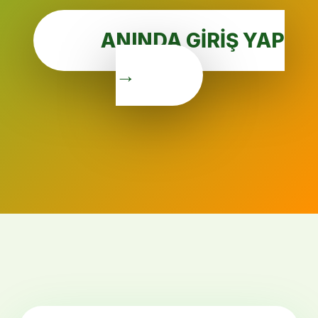
ANINDA GİRİŞ YAP
→