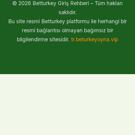
© 2026 Betturkey Giriş Rehberi – Tüm hakları
saklıdır.
Bu site resmi Betturkey platformu ile herhangi bir
resmi bağlantısı olmayan bağımsız bir
bilgilendirme sitesidir.
tr.beturkeyoyna.vip