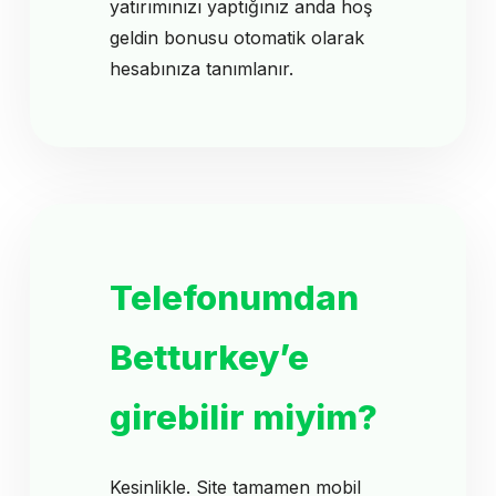
yatırımınızı yaptığınız anda hoş
geldin bonusu otomatik olarak
hesabınıza tanımlanır.
Telefonumdan
Betturkey’e
girebilir miyim?
Kesinlikle. Site tamamen mobil