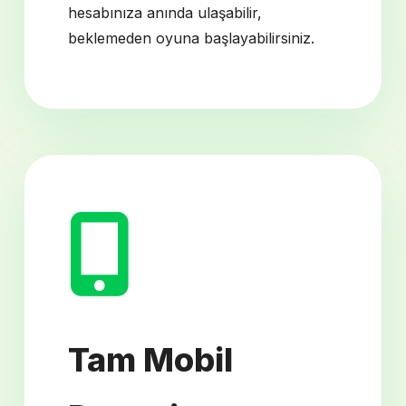
hesabınıza anında ulaşabilir,
beklemeden oyuna başlayabilirsiniz.
Tam Mobil