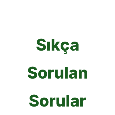
Sıkça
Sorulan
Sorular