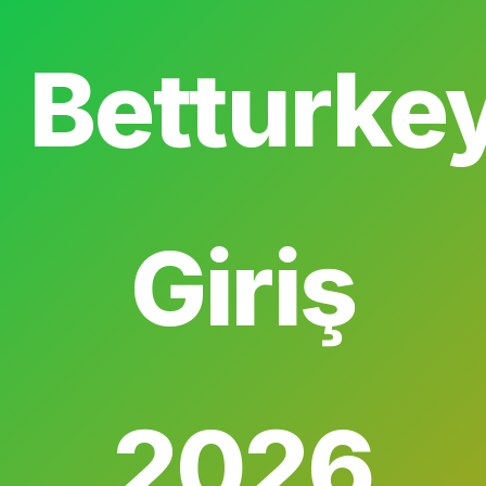
Betturke
Giriş
2026