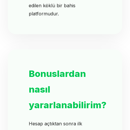
edilen köklü bir bahis
platformudur.
Bonuslardan
nasıl
yararlanabilirim?
Hesap açtıktan sonra ilk