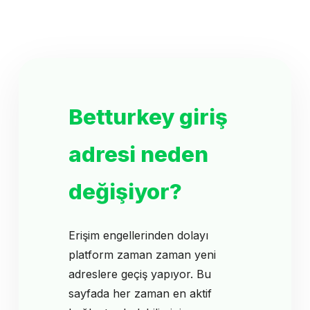
Betturkey giriş
adresi neden
değişiyor?
Erişim engellerinden dolayı
platform zaman zaman yeni
adreslere geçiş yapıyor. Bu
sayfada her zaman en aktif