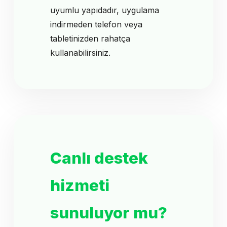
uyumlu yapıdadır, uygulama
indirmeden telefon veya
tabletinizden rahatça
kullanabilirsiniz.
Canlı destek
hizmeti
sunuluyor mu?