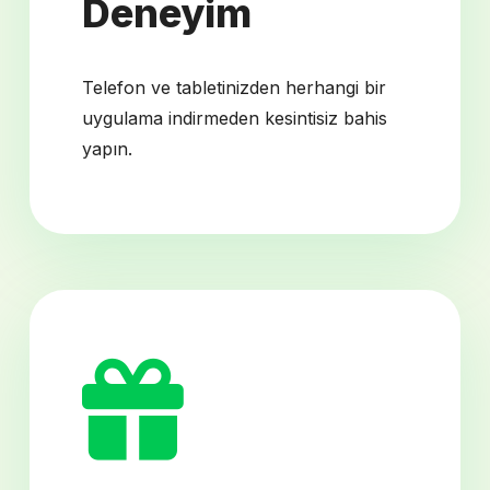
Deneyim
Telefon ve tabletinizden herhangi bir
uygulama indirmeden kesintisiz bahis
yapın.