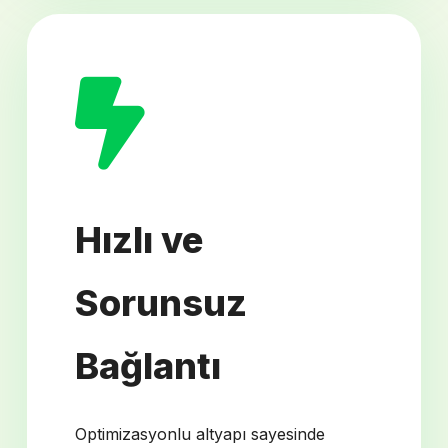
Hızlı ve
Sorunsuz
Bağlantı
Optimizasyonlu altyapı sayesinde