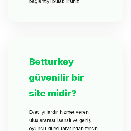
bağlantıyı bulabilirsiniz.
Betturkey
güvenilir bir
site midir?
Evet, yıllardır hizmet veren,
uluslararası lisanslı ve geniş
oyuncu kitlesi tarafından tercih