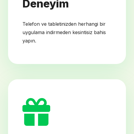
Deneyim
Telefon ve tabletinizden herhangi bir
uygulama indirmeden kesintisiz bahis
yapın.