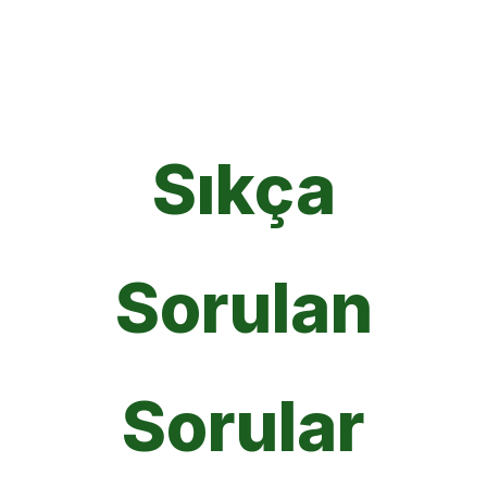
Sıkça
Sorulan
Sorular