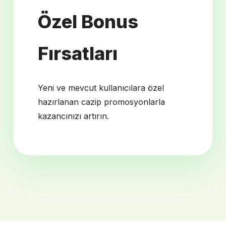
Özel Bonus
Fırsatları
Yeni ve mevcut kullanıcılara özel
hazırlanan cazip promosyonlarla
kazancınızı artırın.