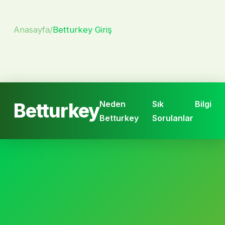
Anasayfa
/
Betturkey Giriş
Neden
Sık
Bilgi
Betturkey
Betturkey
Sorulanlar