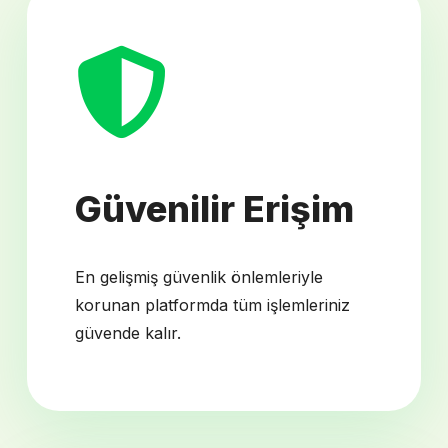
Güvenilir Erişim
En gelişmiş güvenlik önlemleriyle
korunan platformda tüm işlemleriniz
güvende kalır.