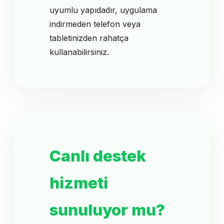
uyumlu yapıdadır, uygulama
indirmeden telefon veya
tabletinizden rahatça
kullanabilirsiniz.
Canlı destek
hizmeti
sunuluyor mu?