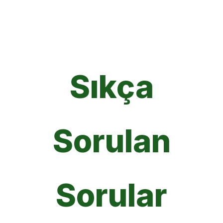
Sıkça
Sorulan
Sorular