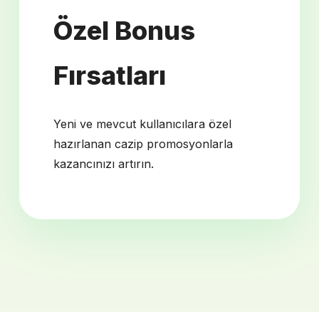
Özel Bonus
Fırsatları
Yeni ve mevcut kullanıcılara özel
hazırlanan cazip promosyonlarla
kazancınızı artırın.