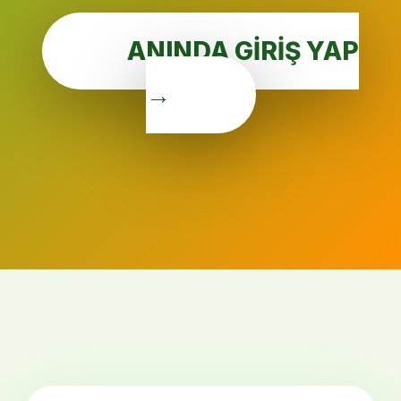
ANINDA GİRİŞ YAP
→