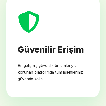
Güvenilir Erişim
En gelişmiş güvenlik önlemleriyle
korunan platformda tüm işlemleriniz
güvende kalır.