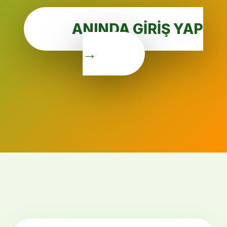
ANINDA GİRİŞ YAP
→