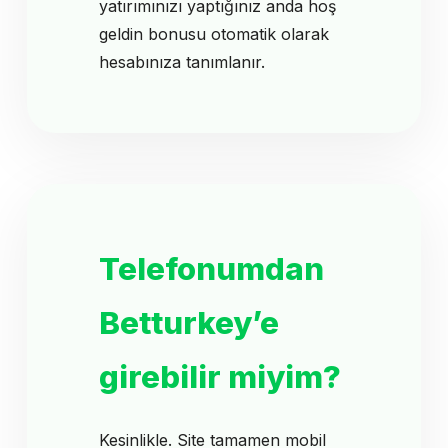
yatırımınızı yaptığınız anda hoş
geldin bonusu otomatik olarak
hesabınıza tanımlanır.
Telefonumdan
Betturkey’e
girebilir miyim?
Kesinlikle. Site tamamen mobil