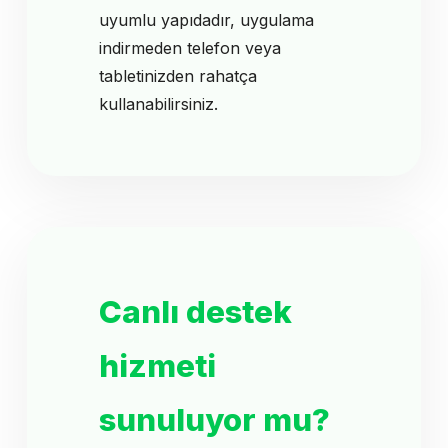
uyumlu yapıdadır, uygulama
indirmeden telefon veya
tabletinizden rahatça
kullanabilirsiniz.
Canlı destek
hizmeti
sunuluyor mu?