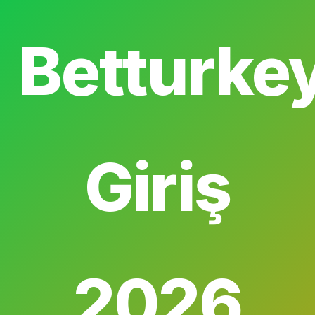
Betturke
Giriş
2026