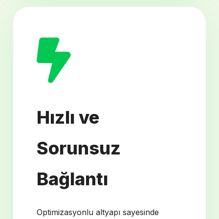
Hızlı ve
Sorunsuz
Bağlantı
Optimizasyonlu altyapı sayesinde