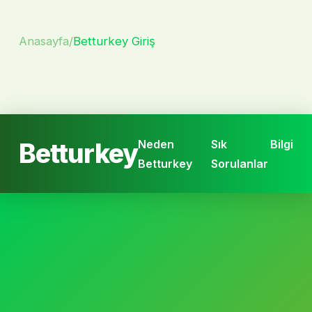
Anasayfa
/
Betturkey Giriş
Neden
Sık
Bilgi
Betturkey
Betturkey
Sorulanlar