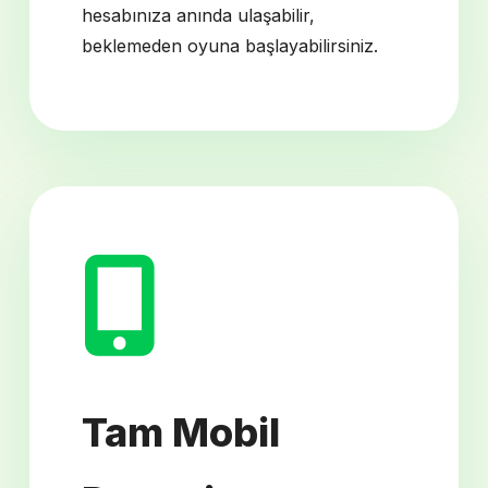
hesabınıza anında ulaşabilir,
beklemeden oyuna başlayabilirsiniz.
Tam Mobil