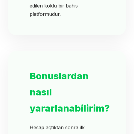
edilen köklü bir bahis
platformudur.
Bonuslardan
nasıl
yararlanabilirim?
Hesap açtıktan sonra ilk