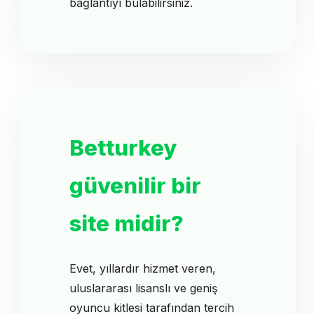
bağlantıyı bulabilirsiniz.
Betturkey
güvenilir bir
site midir?
Evet, yıllardır hizmet veren,
uluslararası lisanslı ve geniş
oyuncu kitlesi tarafından tercih