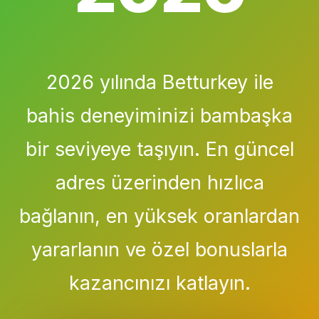
2026 yılında Betturkey ile
bahis deneyiminizi bambaşka
bir seviyeye taşıyın. En güncel
adres üzerinden hızlıca
bağlanın, en yüksek oranlardan
yararlanın ve özel bonuslarla
kazancınızı katlayın.