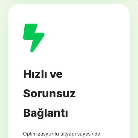
Hızlı ve
Sorunsuz
Bağlantı
Optimizasyonlu altyapı sayesinde