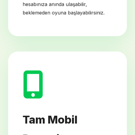
hesabınıza anında ulaşabilir,
beklemeden oyuna başlayabilirsiniz.
Tam Mobil