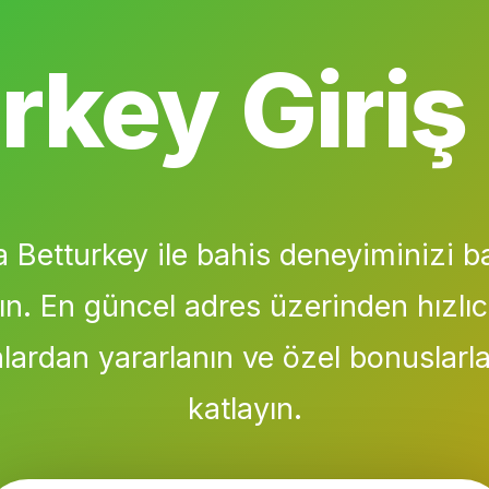
rkey Giri
a Betturkey ile bahis deneyiminizi 
ın. En güncel adres üzerinden hızlı
lardan yararlanın ve özel bonuslarla
katlayın.