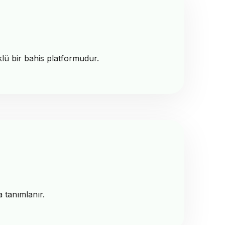
öklü bir bahis platformudur.
 tanımlanır.