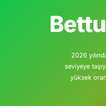
Bettu
2026 yılınd
seviyeye taşıy
yüksek oran