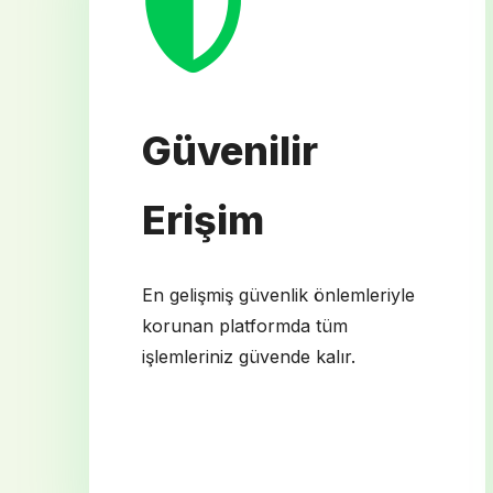
Güvenilir
Erişim
En gelişmiş güvenlik önlemleriyle
korunan platformda tüm
işlemleriniz güvende kalır.