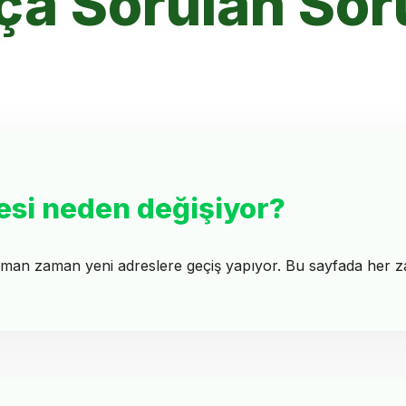
ça Sorulan Sor
resi neden değişiyor?
aman zaman yeni adreslere geçiş yapıyor. Bu sayfada her zama