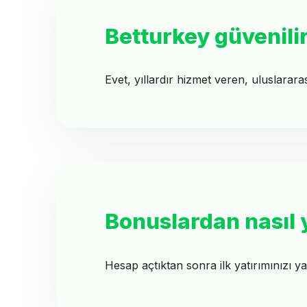
Betturkey güvenilir
Evet, yıllardır hizmet veren, uluslarara
Bonuslardan nasıl 
Hesap açtıktan sonra ilk yatırımınızı y