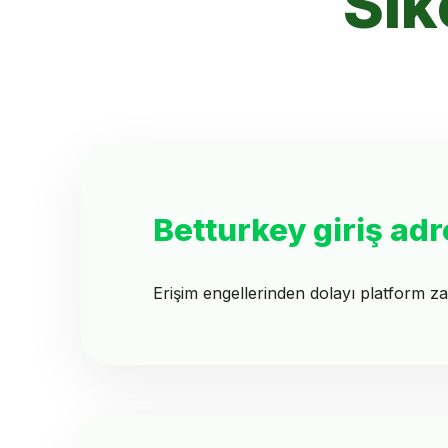
Sık
Betturkey giriş ad
Erişim engellerinden dolayı platform z