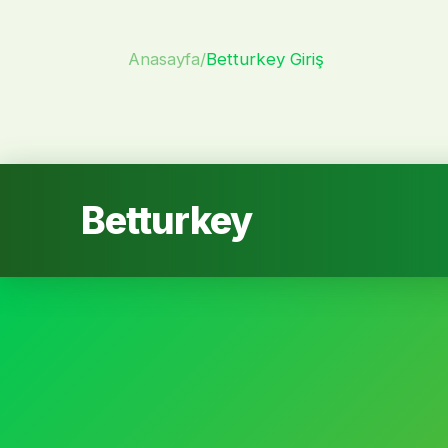
Anasayfa
/
Betturkey Giriş
Betturkey