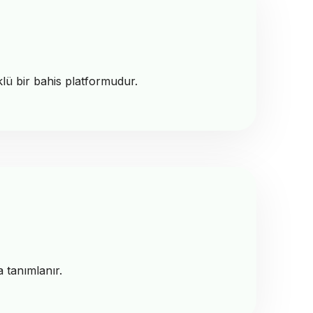
öklü bir bahis platformudur.
 tanımlanır.