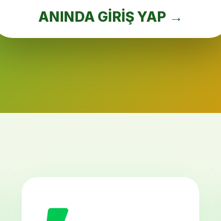
ANINDA GİRİŞ YAP →