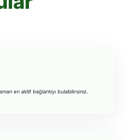
ular
n en aktif bağlantıyı bulabilirsiniz.