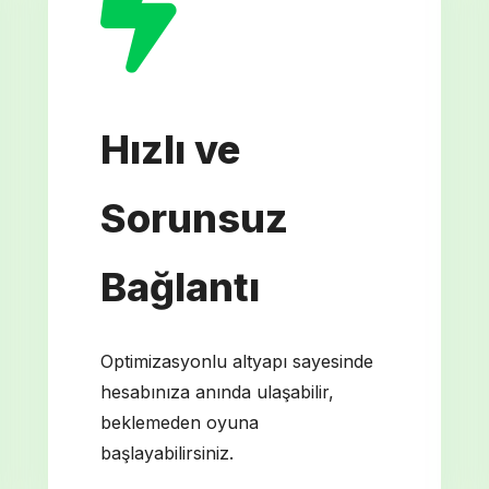
Hızlı ve
Sorunsuz
Bağlantı
Optimizasyonlu altyapı sayesinde
hesabınıza anında ulaşabilir,
beklemeden oyuna
başlayabilirsiniz.