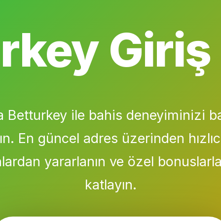
rkey Giri
a Betturkey ile bahis deneyiminizi 
ın. En güncel adres üzerinden hızlı
lardan yararlanın ve özel bonuslarla
katlayın.