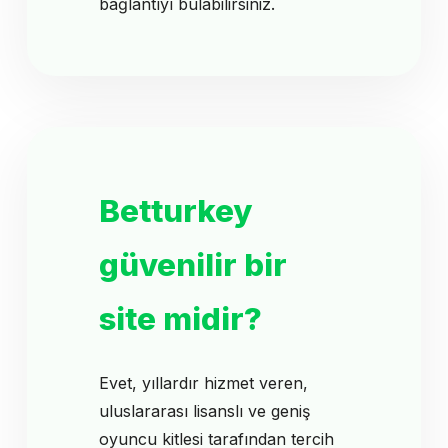
bağlantıyı bulabilirsiniz.
Betturkey
güvenilir bir
site midir?
Evet, yıllardır hizmet veren,
uluslararası lisanslı ve geniş
oyuncu kitlesi tarafından tercih