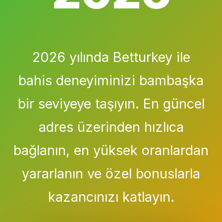
2026 yılında Betturkey ile
bahis deneyiminizi bambaşka
bir seviyeye taşıyın. En güncel
adres üzerinden hızlıca
bağlanın, en yüksek oranlardan
yararlanın ve özel bonuslarla
kazancınızı katlayın.