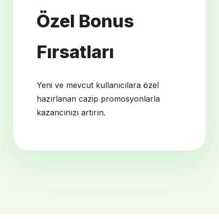
Özel Bonus
Fırsatları
Yeni ve mevcut kullanıcılara özel
hazırlanan cazip promosyonlarla
kazancınızı artırın.