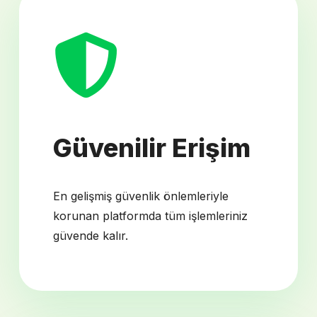
Güvenilir Erişim
En gelişmiş güvenlik önlemleriyle
korunan platformda tüm işlemleriniz
güvende kalır.