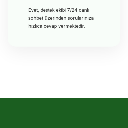
Evet, destek ekibi 7/24 canlı
sohbet üzerinden sorularınıza
hızlıca cevap vermektedir.