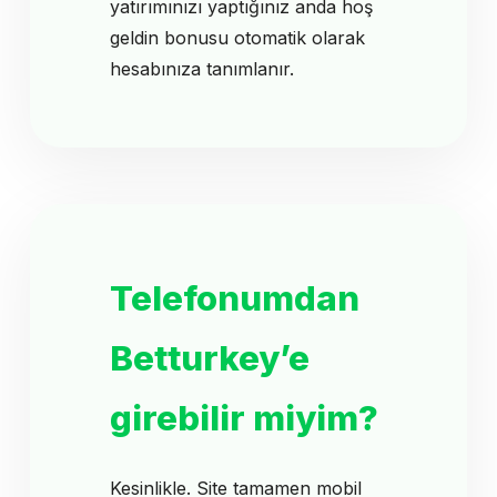
yatırımınızı yaptığınız anda hoş
geldin bonusu otomatik olarak
hesabınıza tanımlanır.
Telefonumdan
Betturkey’e
girebilir miyim?
Kesinlikle. Site tamamen mobil