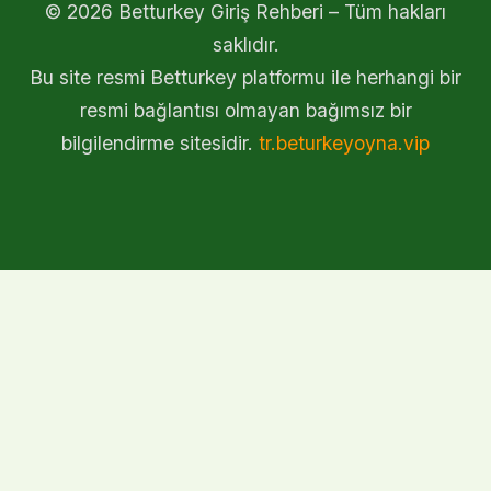
© 2026 Betturkey Giriş Rehberi – Tüm hakları
saklıdır.
Bu site resmi Betturkey platformu ile herhangi bir
resmi bağlantısı olmayan bağımsız bir
bilgilendirme sitesidir.
tr.beturkeyoyna.vip