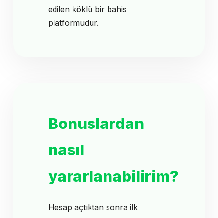
edilen köklü bir bahis
platformudur.
Bonuslardan
nasıl
yararlanabilirim?
Hesap açtıktan sonra ilk