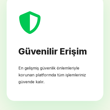
Güvenilir Erişim
En gelişmiş güvenlik önlemleriyle
korunan platformda tüm işlemleriniz
güvende kalır.