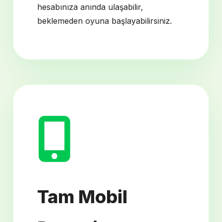
hesabınıza anında ulaşabilir,
beklemeden oyuna başlayabilirsiniz.
Tam Mobil