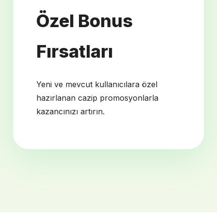
Özel Bonus
Fırsatları
Yeni ve mevcut kullanıcılara özel
hazırlanan cazip promosyonlarla
kazancınızı artırın.