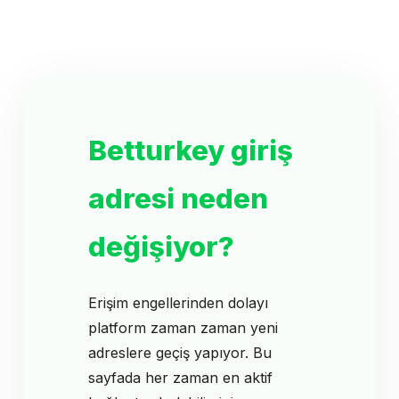
Betturkey giriş
adresi neden
değişiyor?
Erişim engellerinden dolayı
platform zaman zaman yeni
adreslere geçiş yapıyor. Bu
sayfada her zaman en aktif