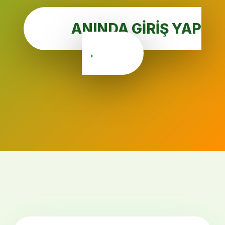
ANINDA GİRİŞ YAP
→