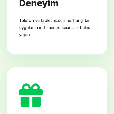
Deneyim
Telefon ve tabletinizden herhangi bir
uygulama indirmeden kesintisiz bahis
yapın.