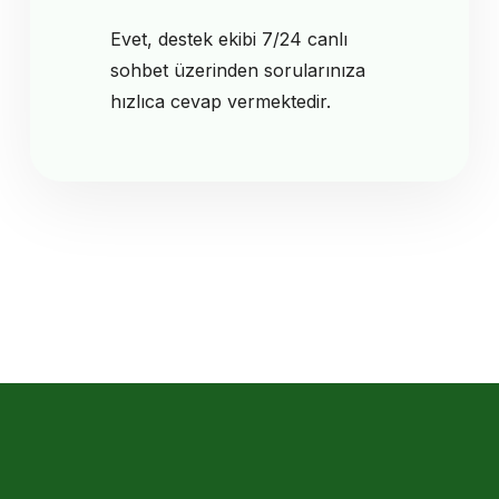
Evet, destek ekibi 7/24 canlı
sohbet üzerinden sorularınıza
hızlıca cevap vermektedir.