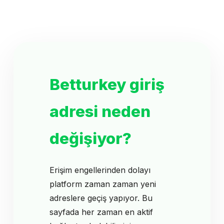
Betturkey giriş
adresi neden
değişiyor?
Erişim engellerinden dolayı
platform zaman zaman yeni
adreslere geçiş yapıyor. Bu
sayfada her zaman en aktif