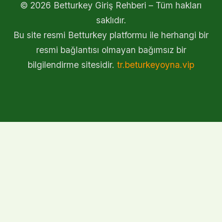
© 2026 Betturkey Giriş Rehberi – Tüm hakları
saklıdır.
Bu site resmi Betturkey platformu ile herhangi bir
resmi bağlantısı olmayan bağımsız bir
bilgilendirme sitesidir.
tr.beturkeyoyna.vip