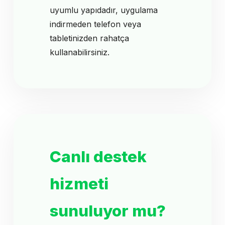
uyumlu yapıdadır, uygulama
indirmeden telefon veya
tabletinizden rahatça
kullanabilirsiniz.
Canlı destek
hizmeti
sunuluyor mu?