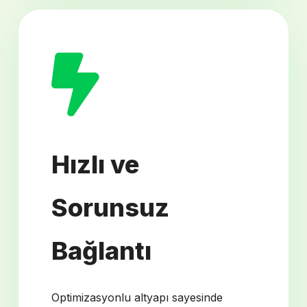
Hızlı ve
Sorunsuz
Bağlantı
Optimizasyonlu altyapı sayesinde