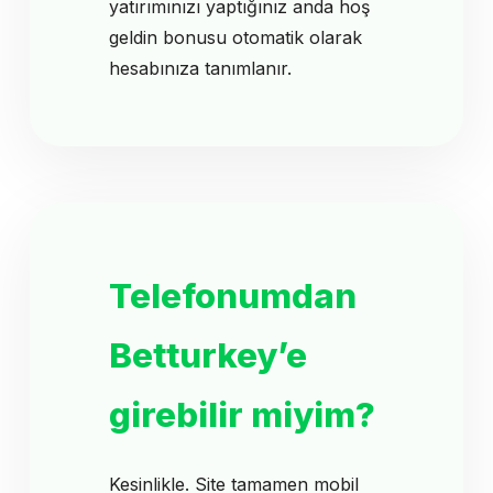
yatırımınızı yaptığınız anda hoş
geldin bonusu otomatik olarak
hesabınıza tanımlanır.
Telefonumdan
Betturkey’e
girebilir miyim?
Kesinlikle. Site tamamen mobil