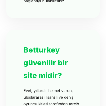
bağlantıyı bulabilirsiniz.
Betturkey
güvenilir bir
site midir?
Evet, yıllardır hizmet veren,
uluslararası lisanslı ve geniş
oyuncu kitlesi tarafından tercih