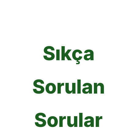
Sıkça
Sorulan
Sorular