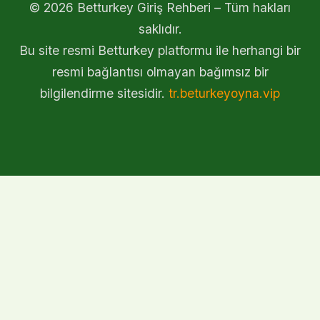
© 2026 Betturkey Giriş Rehberi – Tüm hakları
saklıdır.
Bu site resmi Betturkey platformu ile herhangi bir
resmi bağlantısı olmayan bağımsız bir
bilgilendirme sitesidir.
tr.beturkeyoyna.vip