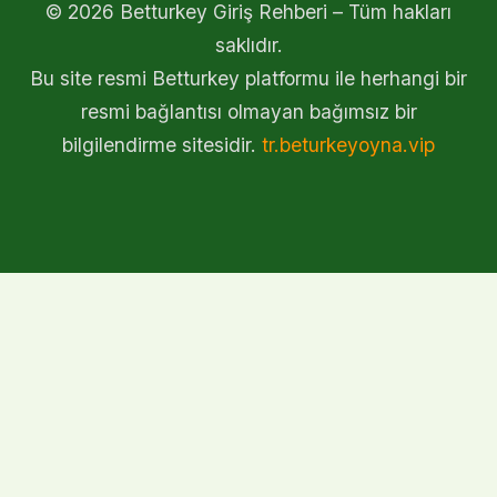
© 2026 Betturkey Giriş Rehberi – Tüm hakları
saklıdır.
Bu site resmi Betturkey platformu ile herhangi bir
resmi bağlantısı olmayan bağımsız bir
bilgilendirme sitesidir.
tr.beturkeyoyna.vip