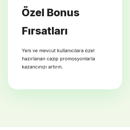
Özel Bonus
Fırsatları
Yeni ve mevcut kullanıcılara özel
hazırlanan cazip promosyonlarla
kazancınızı artırın.