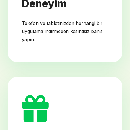
Deneyim
Telefon ve tabletinizden herhangi bir
uygulama indirmeden kesintisiz bahis
yapın.