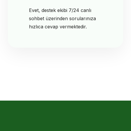
Evet, destek ekibi 7/24 canlı
sohbet üzerinden sorularınıza
hızlıca cevap vermektedir.