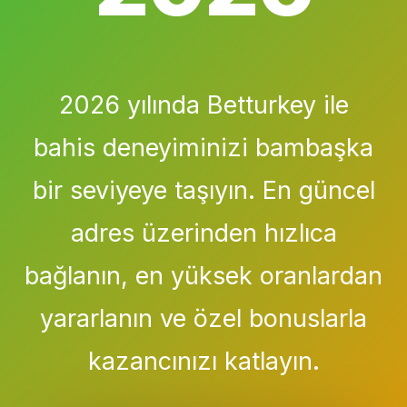
2026 yılında Betturkey ile
bahis deneyiminizi bambaşka
bir seviyeye taşıyın. En güncel
adres üzerinden hızlıca
bağlanın, en yüksek oranlardan
yararlanın ve özel bonuslarla
kazancınızı katlayın.