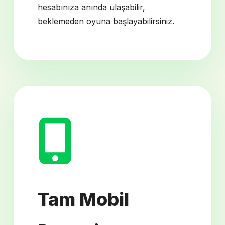
hesabınıza anında ulaşabilir,
beklemeden oyuna başlayabilirsiniz.
Tam Mobil