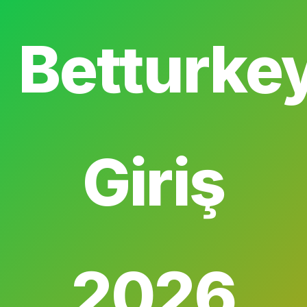
Betturke
Giriş
2026