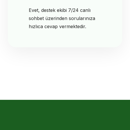
Evet, destek ekibi 7/24 canlı
sohbet üzerinden sorularınıza
hızlıca cevap vermektedir.