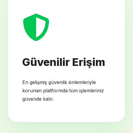
Güvenilir Erişim
En gelişmiş güvenlik önlemleriyle
korunan platformda tüm işlemleriniz
güvende kalır.