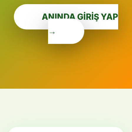
ANINDA GİRİŞ YAP
→