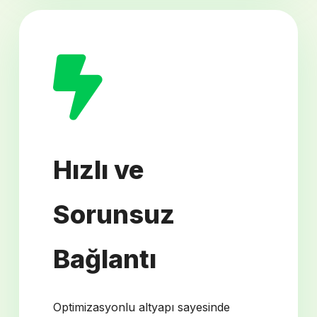
Hızlı ve
Sorunsuz
Bağlantı
Optimizasyonlu altyapı sayesinde