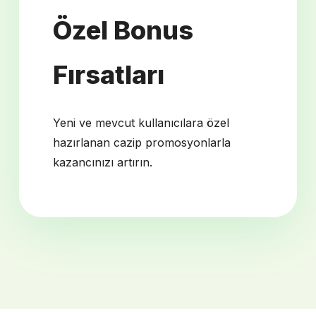
Özel Bonus
Fırsatları
Yeni ve mevcut kullanıcılara özel
hazırlanan cazip promosyonlarla
kazancınızı artırın.