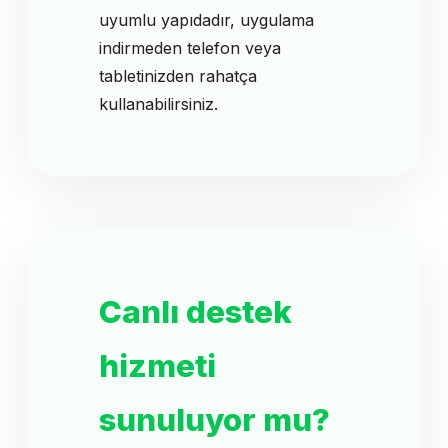
uyumlu yapıdadır, uygulama
indirmeden telefon veya
tabletinizden rahatça
kullanabilirsiniz.
Canlı destek
hizmeti
sunuluyor mu?