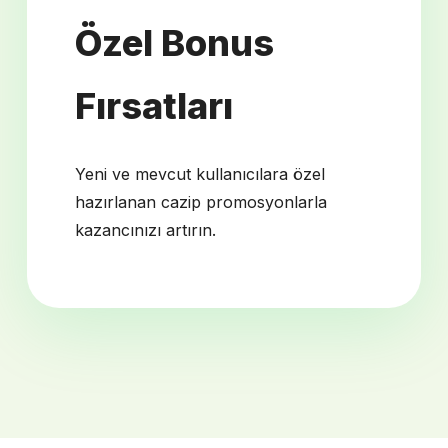
Özel Bonus
Fırsatları
Yeni ve mevcut kullanıcılara özel
hazırlanan cazip promosyonlarla
kazancınızı artırın.