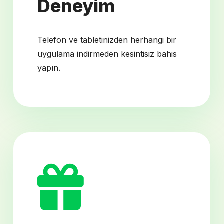
Deneyim
Telefon ve tabletinizden herhangi bir
uygulama indirmeden kesintisiz bahis
yapın.