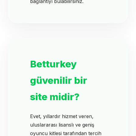
bağlantıyı bulabilirsiniz.
Betturkey
güvenilir bir
site midir?
Evet, yıllardır hizmet veren,
uluslararası lisanslı ve geniş
oyuncu kitlesi tarafından tercih