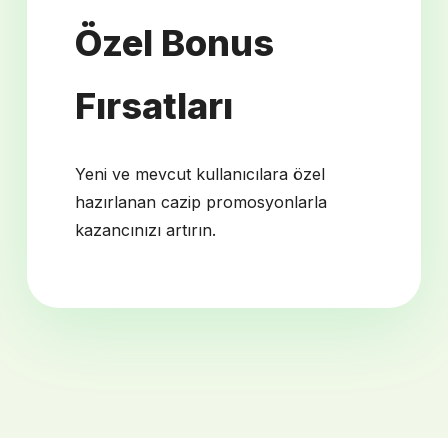
Özel Bonus
Fırsatları
Yeni ve mevcut kullanıcılara özel
hazırlanan cazip promosyonlarla
kazancınızı artırın.