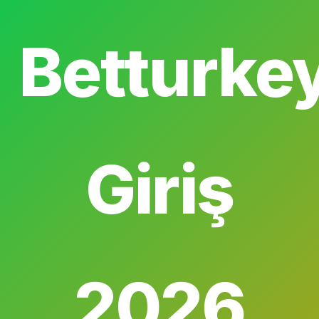
Betturke
Giriş
2026