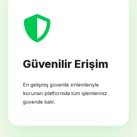
Güvenilir Erişim
En gelişmiş güvenlik önlemleriyle
korunan platformda tüm işlemleriniz
güvende kalır.