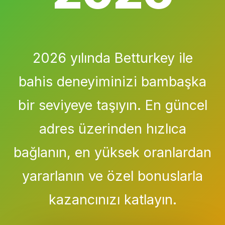
2026 yılında Betturkey ile
bahis deneyiminizi bambaşka
bir seviyeye taşıyın. En güncel
adres üzerinden hızlıca
bağlanın, en yüksek oranlardan
yararlanın ve özel bonuslarla
kazancınızı katlayın.