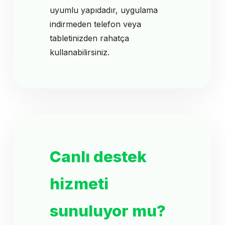
uyumlu yapıdadır, uygulama
indirmeden telefon veya
tabletinizden rahatça
kullanabilirsiniz.
Canlı destek
hizmeti
sunuluyor mu?