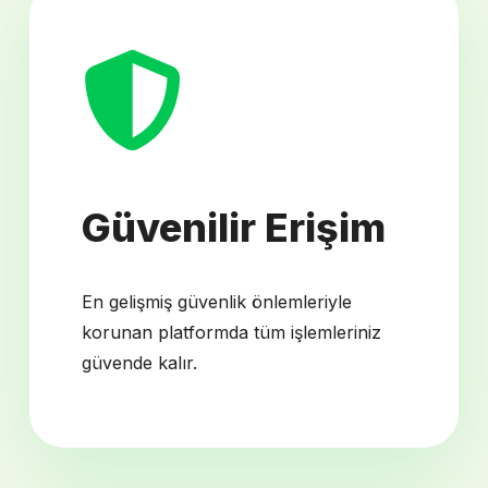
Güvenilir Erişim
En gelişmiş güvenlik önlemleriyle
korunan platformda tüm işlemleriniz
güvende kalır.