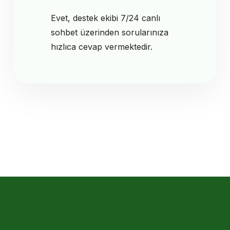
Evet, destek ekibi 7/24 canlı
sohbet üzerinden sorularınıza
hızlıca cevap vermektedir.