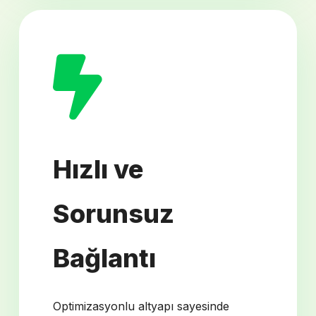
Hızlı ve
Sorunsuz
Bağlantı
Optimizasyonlu altyapı sayesinde