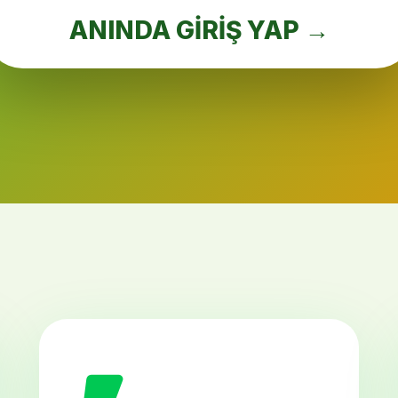
ANINDA GİRİŞ YAP →