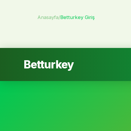
Anasayfa
/
Betturkey Giriş
Betturkey