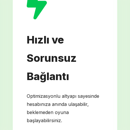
Hızlı ve
Sorunsuz
Bağlantı
Optimizasyonlu altyapı sayesinde
hesabınıza anında ulaşabilir,
beklemeden oyuna
başlayabilirsiniz.