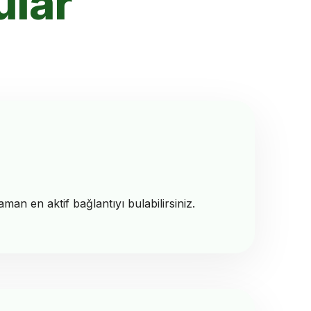
ular
n en aktif bağlantıyı bulabilirsiniz.