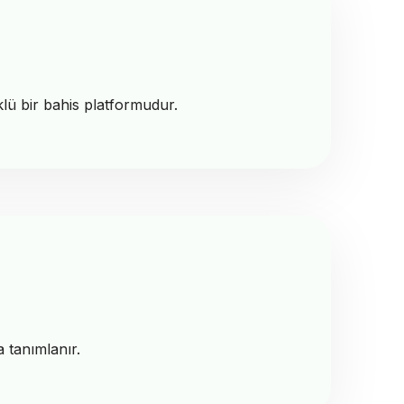
öklü bir bahis platformudur.
 tanımlanır.