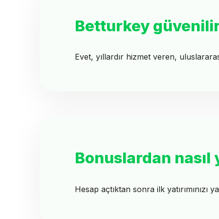
Betturkey güvenilir
Evet, yıllardır hizmet veren, uluslarara
Bonuslardan nasıl 
Hesap açtıktan sonra ilk yatırımınızı y