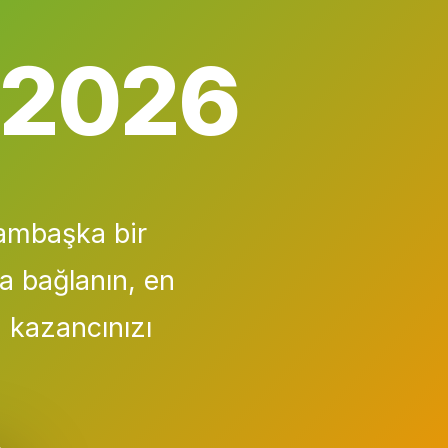
ş 2026
bambaşka bir
ca bağlanın, en
 kazancınızı