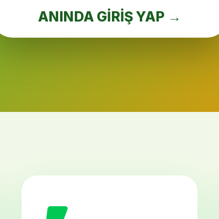
ANINDA GİRİŞ YAP →