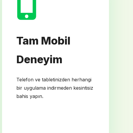
Tam Mobil
Deneyim
Telefon ve tabletinizden herhangi
bir uygulama indirmeden kesintisiz
bahis yapın.