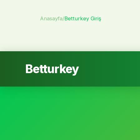
Anasayfa
/
Betturkey Giriş
Betturkey