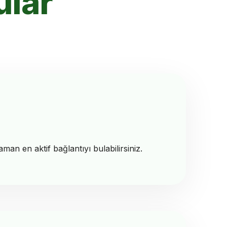
ular
n en aktif bağlantıyı bulabilirsiniz.