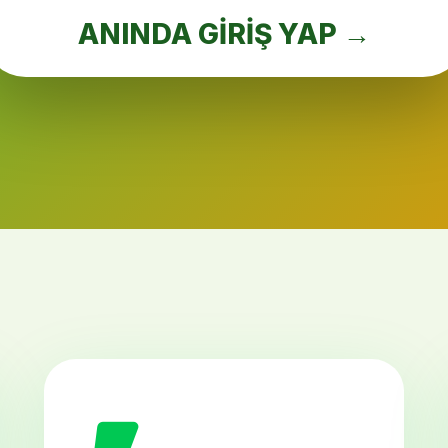
ANINDA GİRİŞ YAP →