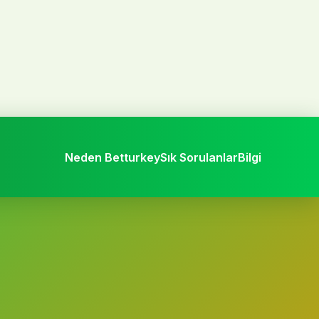
Neden Betturkey
Sık Sorulanlar
Bilgi