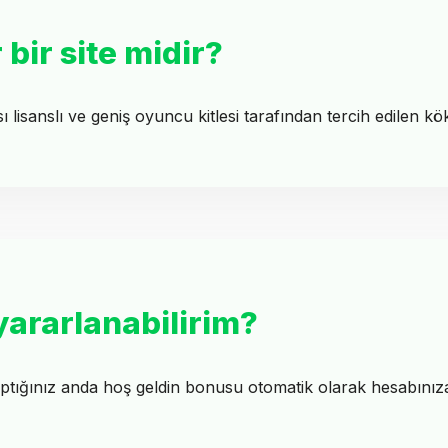
 bir site midir?
sı lisanslı ve geniş oyuncu kitlesi tarafından tercih edilen k
yararlanabilirim?
aptığınız anda hoş geldin bonusu otomatik olarak hesabınıza