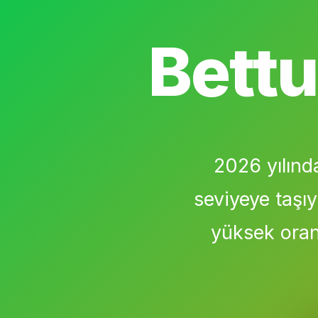
Bettu
2026 yılınd
seviyeye taşıy
yüksek oran