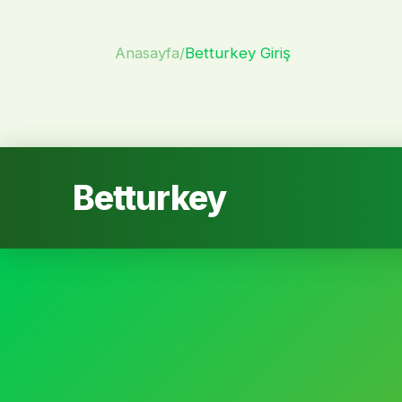
Anasayfa
/
Betturkey Giriş
Betturkey