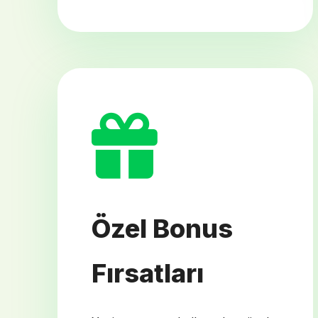
Özel Bonus
Fırsatları