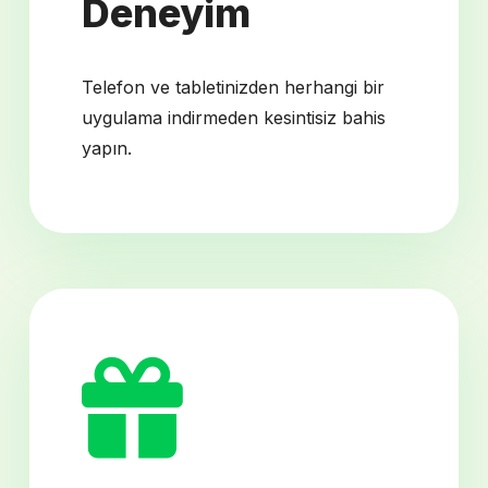
Deneyim
Telefon ve tabletinizden herhangi bir
uygulama indirmeden kesintisiz bahis
yapın.