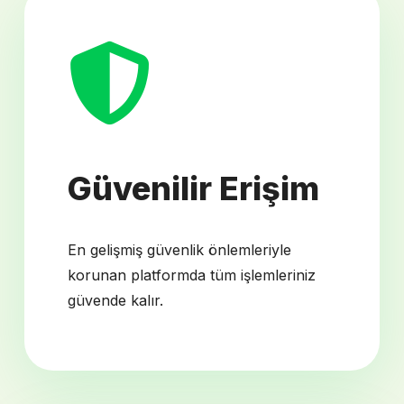
Güvenilir Erişim
En gelişmiş güvenlik önlemleriyle
korunan platformda tüm işlemleriniz
güvende kalır.