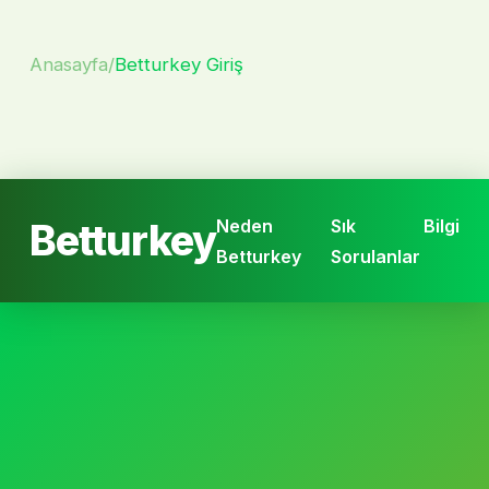
Anasayfa
/
Betturkey Giriş
Neden
Sık
Bilgi
Betturkey
Betturkey
Sorulanlar