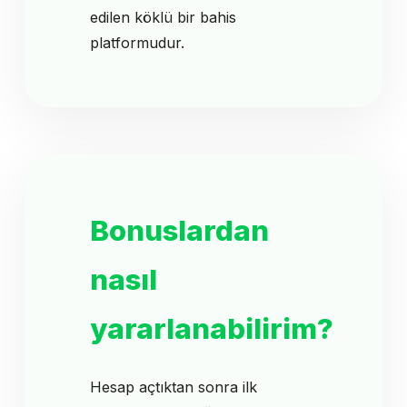
edilen köklü bir bahis
platformudur.
Bonuslardan
nasıl
yararlanabilirim?
Hesap açtıktan sonra ilk