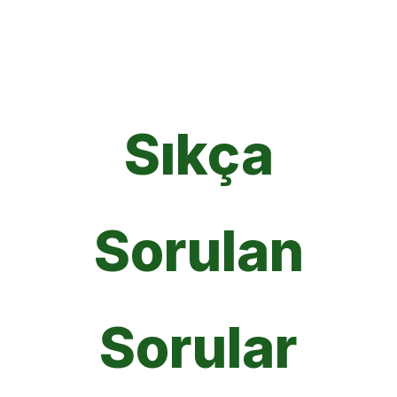
Sıkça
Sorulan
Sorular