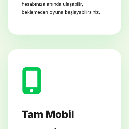
hesabınıza anında ulaşabilir,
beklemeden oyuna başlayabilirsiniz.
Tam Mobil