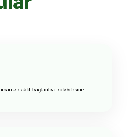
ular
n en aktif bağlantıyı bulabilirsiniz.