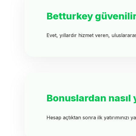
Betturkey güvenilir
Evet, yıllardır hizmet veren, uluslarara
Bonuslardan nasıl 
Hesap açtıktan sonra ilk yatırımınızı y