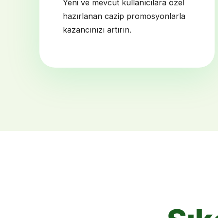
Yeni ve mevcut kullanıcılara özel
hazırlanan cazip promosyonlarla
kazancınızı artırın.