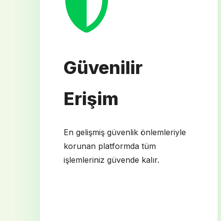
Güvenilir
Erişim
En gelişmiş güvenlik önlemleriyle
korunan platformda tüm
işlemleriniz güvende kalır.