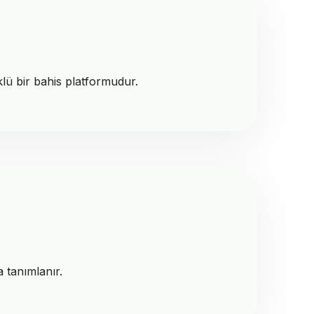
öklü bir bahis platformudur.
 tanımlanır.