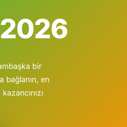
ş 2026
bambaşka bir
ca bağlanın, en
 kazancınızı