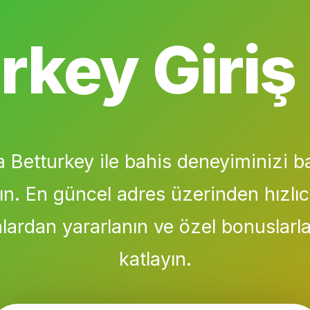
rkey Giri
a Betturkey ile bahis deneyiminizi 
ın. En güncel adres üzerinden hızlı
lardan yararlanın ve özel bonuslarla
katlayın.