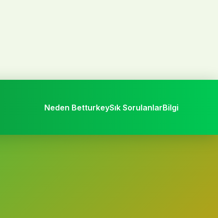
Neden Betturkey
Sık Sorulanlar
Bilgi