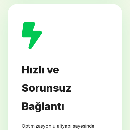
Hızlı ve
Sorunsuz
Bağlantı
Optimizasyonlu altyapı sayesinde