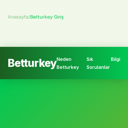
Anasayfa
/
Betturkey Giriş
Neden
Sık
Bilgi
Betturkey
Betturkey
Sorulanlar