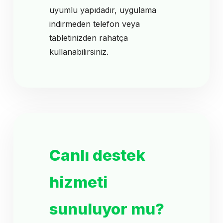
uyumlu yapıdadır, uygulama
indirmeden telefon veya
tabletinizden rahatça
kullanabilirsiniz.
Canlı destek
hizmeti
sunuluyor mu?