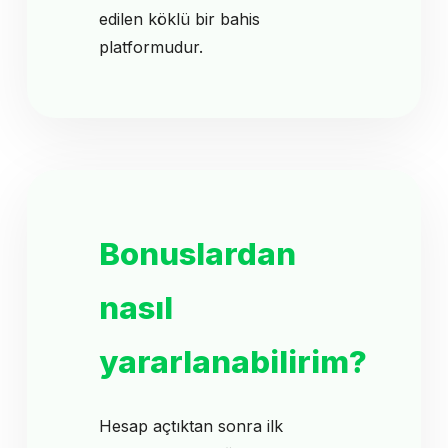
edilen köklü bir bahis
platformudur.
Bonuslardan
nasıl
yararlanabilirim?
Hesap açtıktan sonra ilk