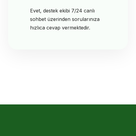
Evet, destek ekibi 7/24 canlı
sohbet üzerinden sorularınıza
hızlıca cevap vermektedir.