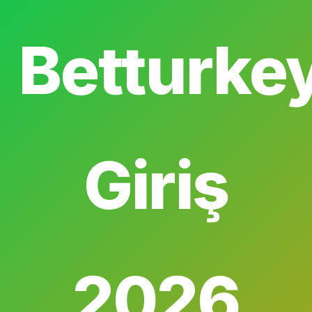
Betturke
Giriş
2026