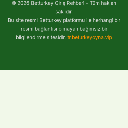
© 2026 Betturkey Giriş Rehberi – Tüm hakları
saklıdır.
Bu site resmi Betturkey platformu ile herhangi bir
resmi bağlantısı olmayan bağımsız bir
bilgilendirme sitesidir.
tr.beturkeyoyna.vip