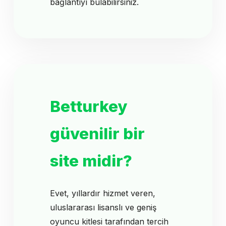
bağlantıyı bulabilirsiniz.
Betturkey
güvenilir bir
site midir?
Evet, yıllardır hizmet veren,
uluslararası lisanslı ve geniş
oyuncu kitlesi tarafından tercih