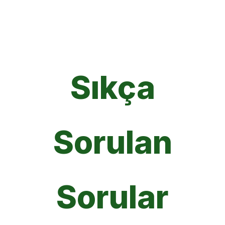
Sıkça
Sorulan
Sorular