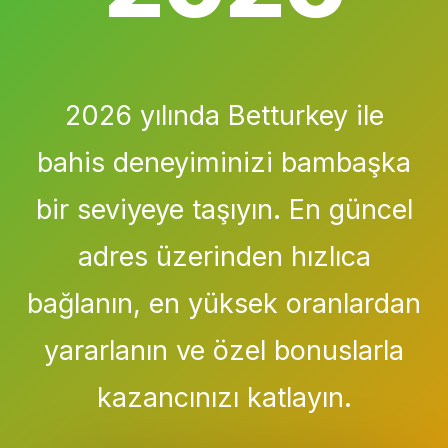
2026 yılında Betturkey ile
bahis deneyiminizi bambaşka
bir seviyeye taşıyın. En güncel
adres üzerinden hızlıca
bağlanın, en yüksek oranlardan
yararlanın ve özel bonuslarla
kazancınızı katlayın.