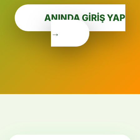
ANINDA GİRİŞ YAP
→