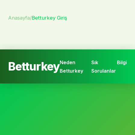
Anasayfa
/
Betturkey Giriş
Neden
Sık
Bilgi
Betturkey
Betturkey
Sorulanlar