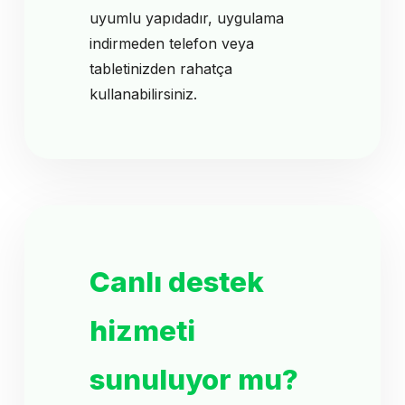
uyumlu yapıdadır, uygulama
indirmeden telefon veya
tabletinizden rahatça
kullanabilirsiniz.
Canlı destek
hizmeti
sunuluyor mu?