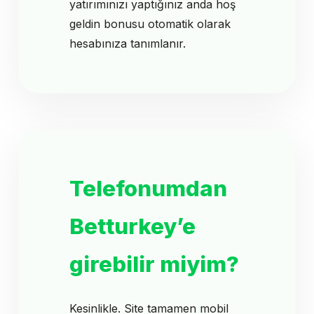
yatırımınızı yaptığınız anda hoş
geldin bonusu otomatik olarak
hesabınıza tanımlanır.
Telefonumdan
Betturkey’e
girebilir miyim?
Kesinlikle. Site tamamen mobil