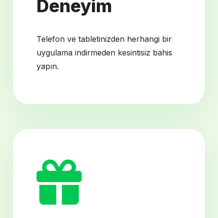
Deneyim
Telefon ve tabletinizden herhangi bir
uygulama indirmeden kesintisiz bahis
yapın.