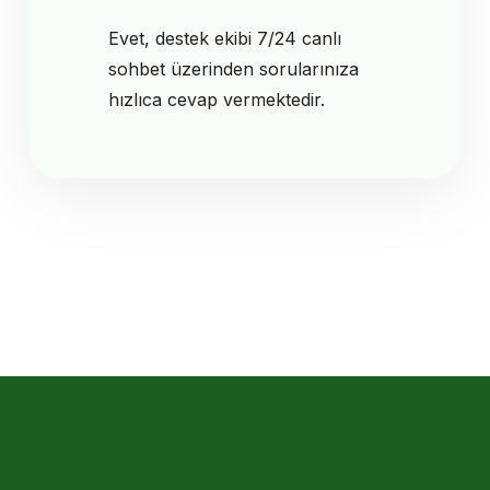
Evet, destek ekibi 7/24 canlı
sohbet üzerinden sorularınıza
hızlıca cevap vermektedir.