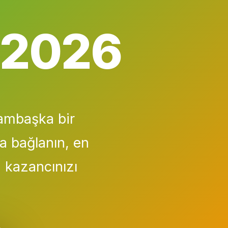
ş 2026
bambaşka bir
ca bağlanın, en
 kazancınızı