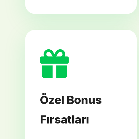
Özel Bonus
Fırsatları