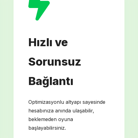
Hızlı ve
Sorunsuz
Bağlantı
Optimizasyonlu altyapı sayesinde
hesabınıza anında ulaşabilir,
beklemeden oyuna
başlayabilirsiniz.