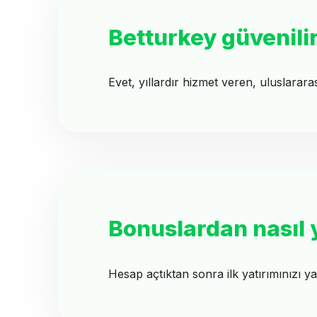
Betturkey güvenilir
Evet, yıllardır hizmet veren, uluslarara
Bonuslardan nasıl 
Hesap açtıktan sonra ilk yatırımınızı y