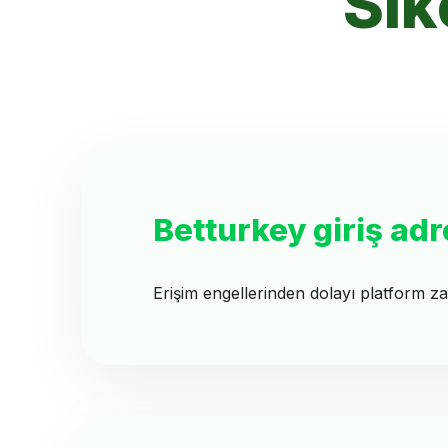
Sık
Betturkey giriş ad
Erişim engellerinden dolayı platform z