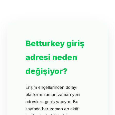
Betturkey giriş
adresi neden
değişiyor?
Erişim engellerinden dolayı
platform zaman zaman yeni
adreslere geçiş yapıyor. Bu
sayfada her zaman en aktif