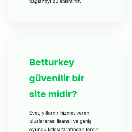
bağlantıyı bulabilirsiniz.
Betturkey
güvenilir bir
site midir?
Evet, yıllardır hizmet veren,
uluslararası lisanslı ve geniş
oyuncu kitlesi tarafından tercih