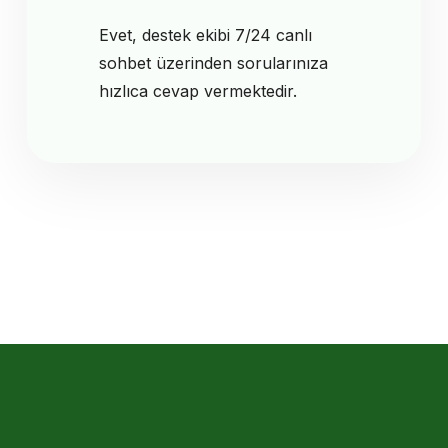
Evet, destek ekibi 7/24 canlı
sohbet üzerinden sorularınıza
hızlıca cevap vermektedir.