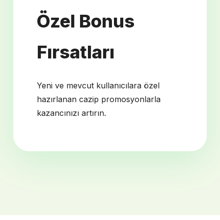
Özel Bonus
Fırsatları
Yeni ve mevcut kullanıcılara özel
hazırlanan cazip promosyonlarla
kazancınızı artırın.