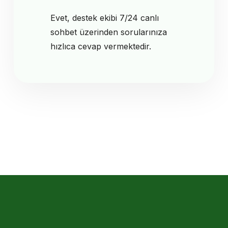
Evet, destek ekibi 7/24 canlı
sohbet üzerinden sorularınıza
hızlıca cevap vermektedir.