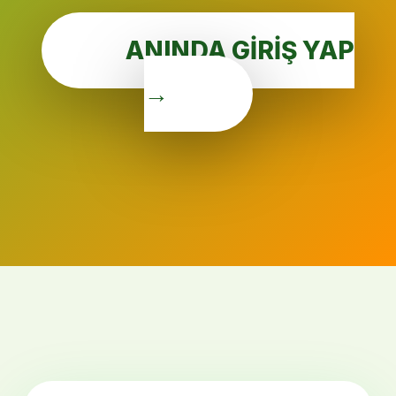
ANINDA GİRİŞ YAP
→