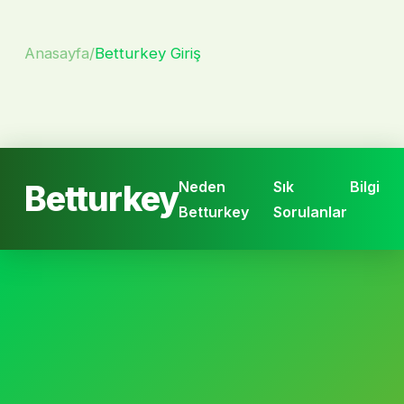
Anasayfa
/
Betturkey Giriş
Neden
Sık
Bilgi
Betturkey
Betturkey
Sorulanlar