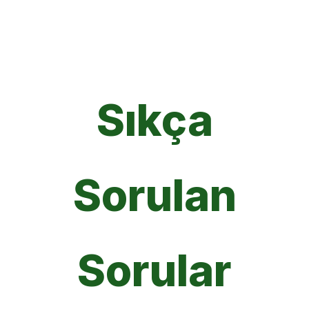
Sıkça
Sorulan
Sorular