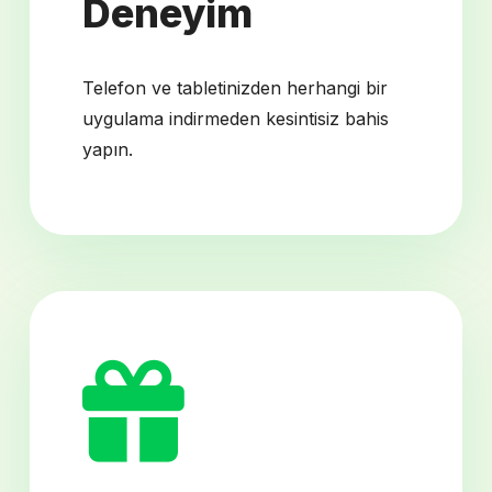
Deneyim
Telefon ve tabletinizden herhangi bir
uygulama indirmeden kesintisiz bahis
yapın.