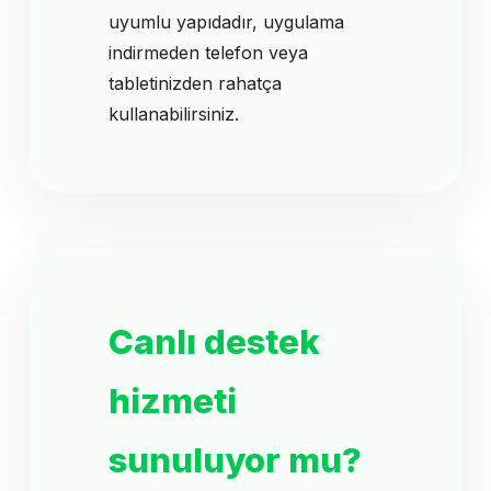
uyumlu yapıdadır, uygulama
indirmeden telefon veya
tabletinizden rahatça
kullanabilirsiniz.
Canlı destek
hizmeti
sunuluyor mu?