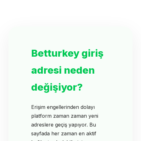
Betturkey giriş
adresi neden
değişiyor?
Erişim engellerinden dolayı
platform zaman zaman yeni
adreslere geçiş yapıyor. Bu
sayfada her zaman en aktif