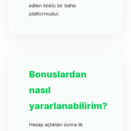
edilen köklü bir bahis
platformudur.
Bonuslardan
nasıl
yararlanabilirim?
Hesap açtıktan sonra ilk