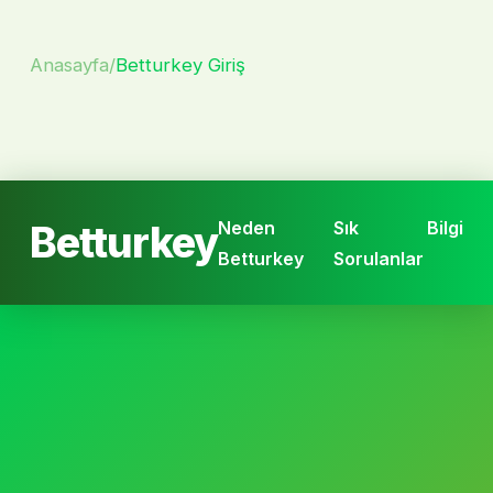
Anasayfa
/
Betturkey Giriş
Neden
Sık
Bilgi
Betturkey
Betturkey
Sorulanlar