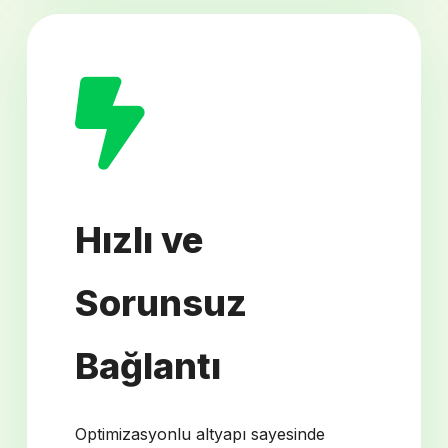
Hızlı ve
Sorunsuz
Bağlantı
Optimizasyonlu altyapı sayesinde