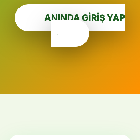
ANINDA GİRİŞ YAP
→