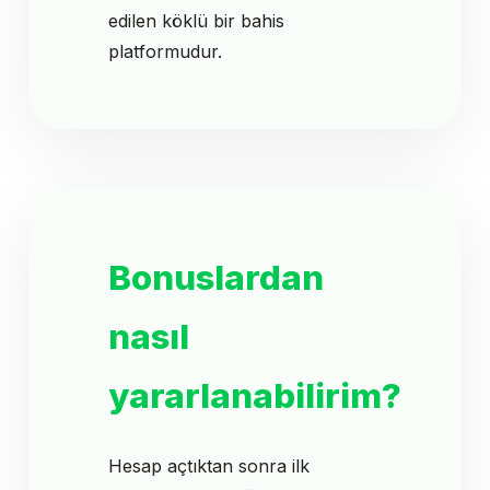
edilen köklü bir bahis
platformudur.
Bonuslardan
nasıl
yararlanabilirim?
Hesap açtıktan sonra ilk