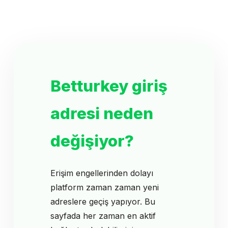
Betturkey giriş
adresi neden
değişiyor?
Erişim engellerinden dolayı
platform zaman zaman yeni
adreslere geçiş yapıyor. Bu
sayfada her zaman en aktif