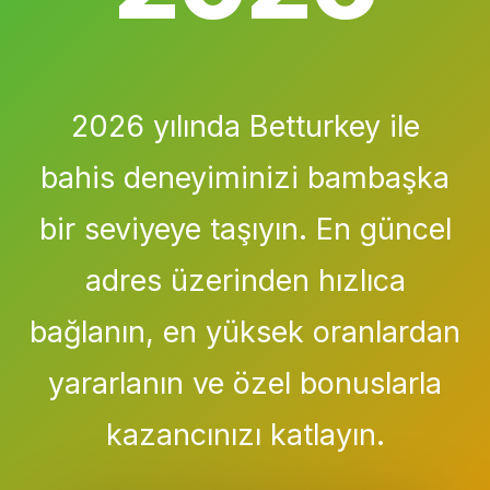
2026 yılında Betturkey ile
bahis deneyiminizi bambaşka
bir seviyeye taşıyın. En güncel
adres üzerinden hızlıca
bağlanın, en yüksek oranlardan
yararlanın ve özel bonuslarla
kazancınızı katlayın.