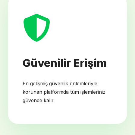
Güvenilir Erişim
En gelişmiş güvenlik önlemleriyle
korunan platformda tüm işlemleriniz
güvende kalır.