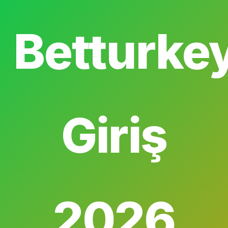
Betturke
Giriş
2026