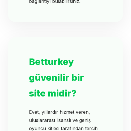
bağlantıyı bulabilirsiniz.
Betturkey
güvenilir bir
site midir?
Evet, yıllardır hizmet veren,
uluslararası lisanslı ve geniş
oyuncu kitlesi tarafından tercih