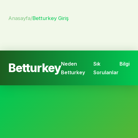
Anasayfa
/
Betturkey Giriş
Neden
Sık
Bilgi
Betturkey
Betturkey
Sorulanlar