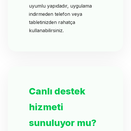
uyumlu yapıdadır, uygulama
indirmeden telefon veya
tabletinizden rahatça
kullanabilirsiniz.
Canlı destek
hizmeti
sunuluyor mu?