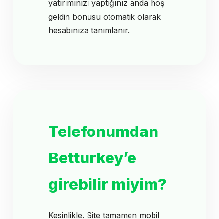
yatırımınızı yaptığınız anda hoş
geldin bonusu otomatik olarak
hesabınıza tanımlanır.
Telefonumdan
Betturkey’e
girebilir miyim?
Kesinlikle. Site tamamen mobil