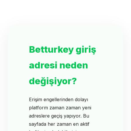
Betturkey giriş
adresi neden
değişiyor?
Erişim engellerinden dolayı
platform zaman zaman yeni
adreslere geçiş yapıyor. Bu
sayfada her zaman en aktif