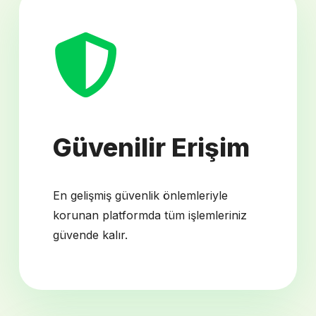
Güvenilir Erişim
En gelişmiş güvenlik önlemleriyle
korunan platformda tüm işlemleriniz
güvende kalır.