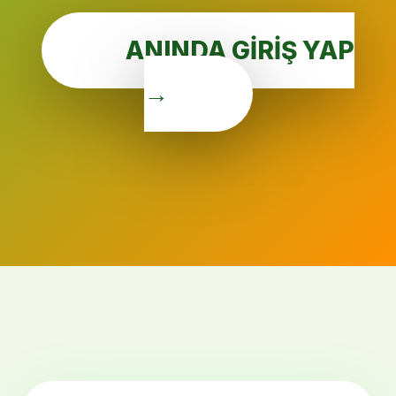
ANINDA GİRİŞ YAP
→