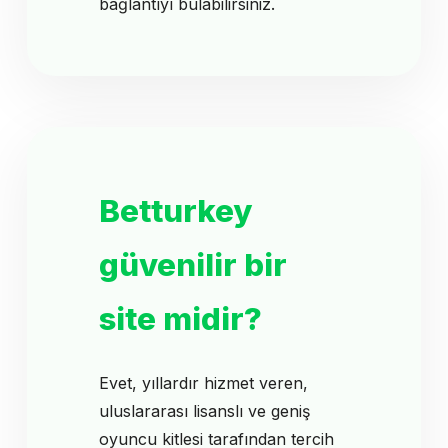
bağlantıyı bulabilirsiniz.
Betturkey
güvenilir bir
site midir?
Evet, yıllardır hizmet veren,
uluslararası lisanslı ve geniş
oyuncu kitlesi tarafından tercih