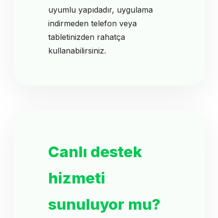
uyumlu yapıdadır, uygulama
indirmeden telefon veya
tabletinizden rahatça
kullanabilirsiniz.
Canlı destek
hizmeti
sunuluyor mu?