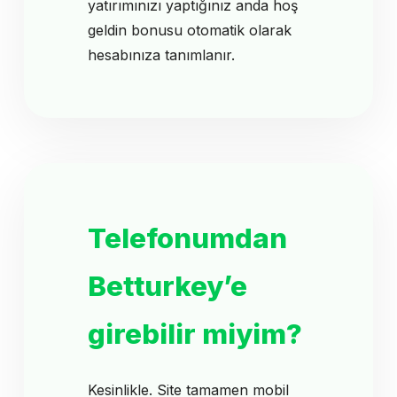
yatırımınızı yaptığınız anda hoş
geldin bonusu otomatik olarak
hesabınıza tanımlanır.
Telefonumdan
Betturkey’e
girebilir miyim?
Kesinlikle. Site tamamen mobil