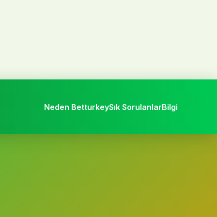
Neden Betturkey
Sık Sorulanlar
Bilgi