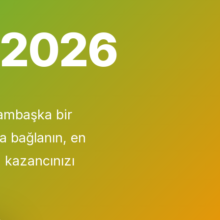
ş 2026
bambaşka bir
ca bağlanın, en
 kazancınızı