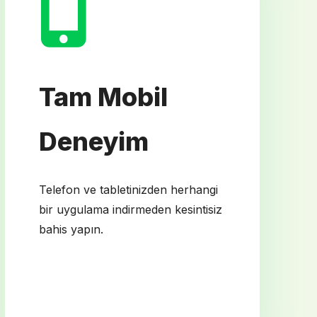
Tam Mobil
Deneyim
Telefon ve tabletinizden herhangi
bir uygulama indirmeden kesintisiz
bahis yapın.