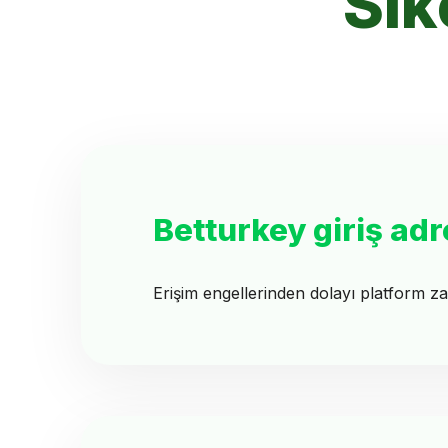
Sık
Betturkey giriş ad
Erişim engellerinden dolayı platform z