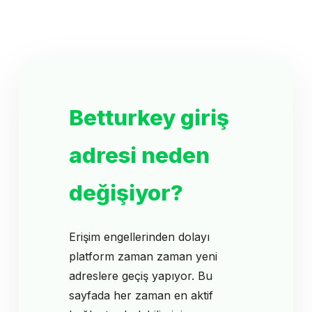
Betturkey giriş
adresi neden
değişiyor?
Erişim engellerinden dolayı
platform zaman zaman yeni
adreslere geçiş yapıyor. Bu
sayfada her zaman en aktif