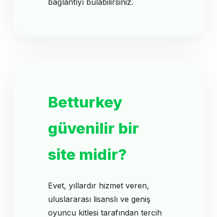
bağlantıyı bulabilirsiniz.
Betturkey
güvenilir bir
site midir?
Evet, yıllardır hizmet veren,
uluslararası lisanslı ve geniş
oyuncu kitlesi tarafından tercih