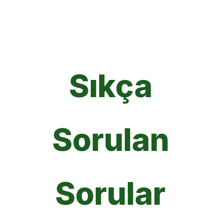
Sıkça
Sorulan
Sorular