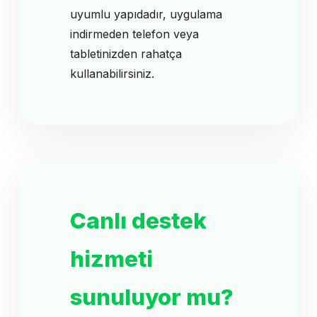
uyumlu yapıdadır, uygulama
indirmeden telefon veya
tabletinizden rahatça
kullanabilirsiniz.
Canlı destek
hizmeti
sunuluyor mu?