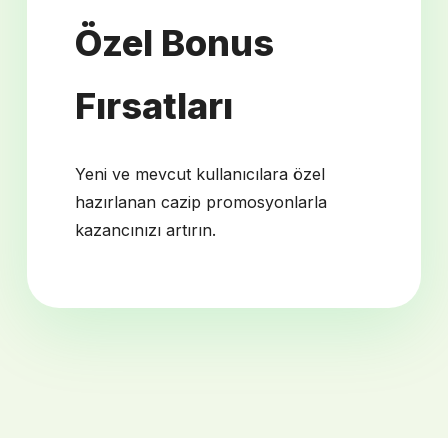
Özel Bonus
Fırsatları
Yeni ve mevcut kullanıcılara özel
hazırlanan cazip promosyonlarla
kazancınızı artırın.