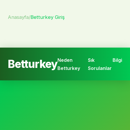
Anasayfa
/
Betturkey Giriş
Neden
Sık
Bilgi
Betturkey
Betturkey
Sorulanlar