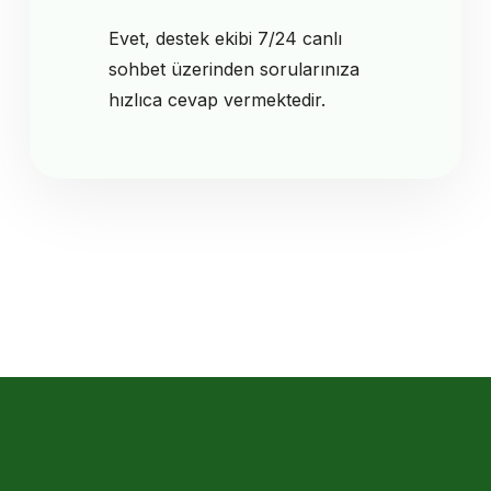
Evet, destek ekibi 7/24 canlı
sohbet üzerinden sorularınıza
hızlıca cevap vermektedir.