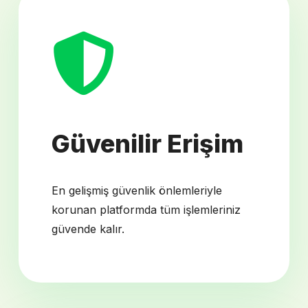
Güvenilir Erişim
En gelişmiş güvenlik önlemleriyle
korunan platformda tüm işlemleriniz
güvende kalır.