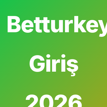
Betturke
Giriş
2026